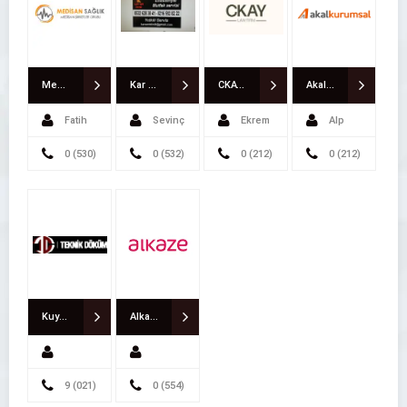
Medisan Sağlık Sistemleri
Kar Ser Teknik Endüstriyel Mutfak Servisi
CKAY Hukuk Bürosu
Akal Temizlik makinaları ve Endüstriyel Temizlik Malzemeleri
Fatih
Sevinç
Ekrem
Alp
Kaçmaz
0 (530)
Güneş
0 (532)
Can NARİN
0 (212)
Bey
0 (212)
363 0445
628 3841
356 0350
259 6480
Kuyumcu Makineleri Teknik Döküm
Alkaze Teşvik Danışmanlığı
Kuyumcu
9 (021)
Teknopark
0 (554)