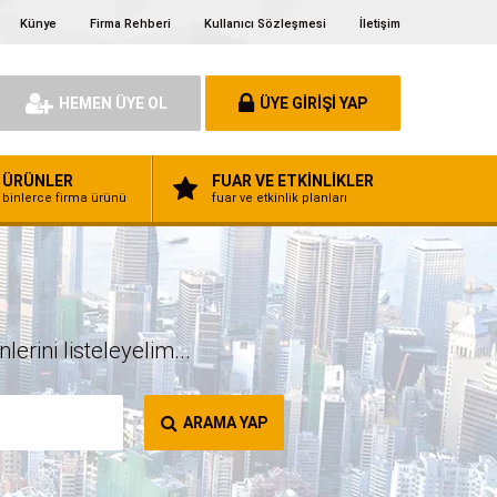
Künye
Firma Rehberi
Kullanıcı Sözleşmesi
İletişim
HEMEN ÜYE OL
ÜYE GİRİŞİ YAP
ÜRÜNLER
FUAR VE ETKİNLİKLER
binlerce firma ürünü
fuar ve etkinlik planları
erini listeleyelim...
ARAMA YAP