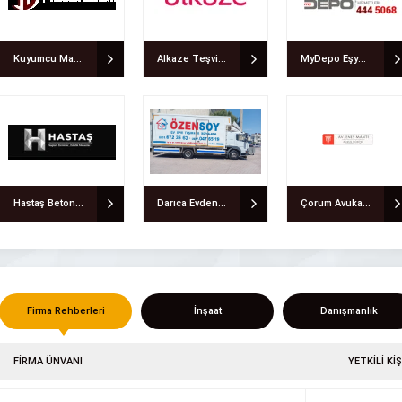
Kuyumcu Makineleri Teknik Döküm
Alkaze Teşvik Danışmanlığı
MyDepo Eşya Depolama
Hastaş Beton Parke ve Boru Fabrikası
Darıca Evden Eve Nakliyat | Özensoy Nakliyat
Çorum Avukat Enes Mantı
Firma Rehberleri
İnşaat
Danışmanlık
FİRMA ÜNVANI
YETKİLİ KİŞ