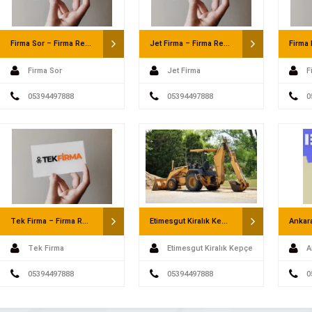
Firma Sor – Firma Rehberi
Jet Firma – Firma Rehberi
Firma Sor
Jet Firma
F
05394497888
05394497888
0
Tek Firma – Firma Rehberi
Etimesgut Kiralık Kepçe – Saatlik Kepçe
Tek Firma
Etimesgut Kiralık Kepçe
A
Water – Ankara Su Arıtma
Ankara Kanopi
05394497888
- Saatlik Kepçe
05394497888
0
– Sağlıklı Su İçin Güvenilir Çözüm
Firmamız Oğuz Demir Doğrama, 1990 Yılın
nağımızdır. Ancak, sağlıklı ve temiz
itibaren Demir Çelik sektöründe görev alan Na