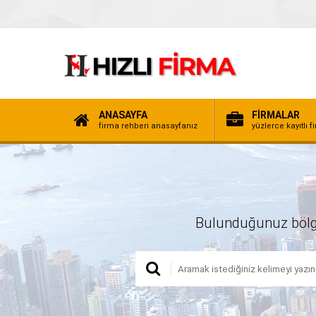
ANASAYFA
FİRMALAR
firma rehberi anasayfanız
yüzlerce kayıtlı f
Bulunduğunuz bölgede