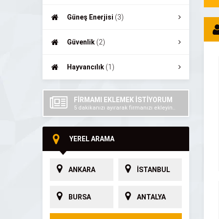
Güneş Enerjisi
(3)
Güvenlik
(2)
Hayvancılık
(1)
FİRMAMI EKLEMEK İSTİYORUM
5 dakikanızı ayırarak firmanızı ekleyin..
YEREL ARAMA
ANKARA
İSTANBUL
BURSA
ANTALYA