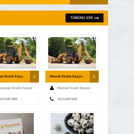
TÜMÜNÜ GÖR
Çankaya Kiralık Kepçe – Saatlik Kepçe
Mamak Kiralık Kepçe – Saatlik Kepçe
ankaya Kiralık Kepçe -
Mamak Kiralık Kepçe -
k Kepçe
5394497888
Saatlik Kepçe
05394497888