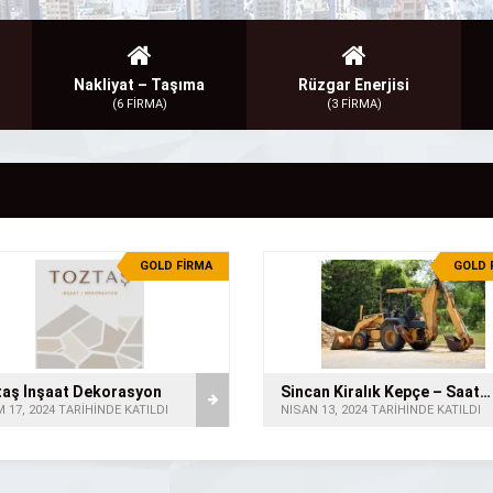
Nakliyat – Taşıma
Rüzgar Enerjisi
(6 FİRMA)
(3 FİRMA)
GOLD FİRMA
GOLD 
aş İnşaat Dekorasyon
Sincan Kiralık Kepçe – Saatlik Kepçe
 17, 2024 TARİHİNDE KATILDI
NISAN 13, 2024 TARİHİNDE KATILDI