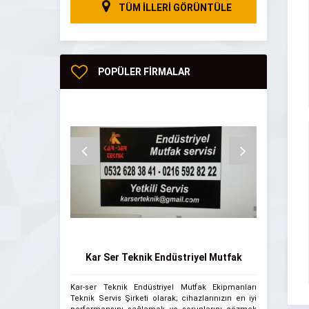
TÜM İLLERİ GÖRÜNTÜLE
POPÜLER FİRMALAR
Kar Ser Teknik Endüstriyel Mutfak
Ankara 
Kar-ser Teknik Endüstriyel Mutfak Ekipmanları
Ankara Water 
Servisi
Teknik Servis Şirketi olarak; cihazlarınızın en iyi
Su, yaşam kay