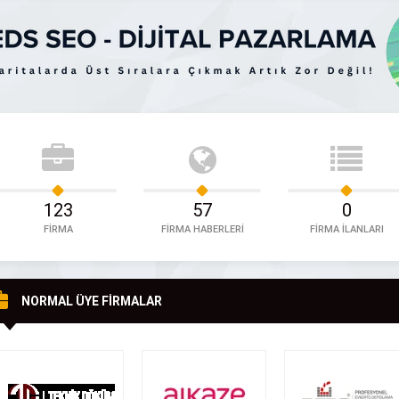
her zaman garanti değildir. Ankara
Oğuz tarafından kurulmuş olup Çelik Ça
, su arıtma sistemleri konusunda
Benzinlik Kanopi Sistemleri, Raylı Otomatik De
apsamlı hizmetlerle, sağlıklı suya
Kapı ve Demir Kamelya Sistemlerinin üretim
 DETAYLI İNCELE
FİRMAYI DETAYLI İNCELE
ğlamak için buradayız. Yıldızevler
montajını yapmaktadır. Kurulduğu günden
de bulunan firmamız, su arıtma
yana, sürekli gelişmeyi ve müşteri odaklılığ
ajı, filtre değişimi ve teknik servis
benimseyen Ankara Kanopi sektörüne süre
 ekibiyle sizlere hizmet […]
yatırım yapan, marka sorumluluğun bilincinde 
firmadır. […]
123
57
0
FİRMA
FİRMA HABERLERİ
FİRMA İLANLARI
NORMAL ÜYE FİRMALAR