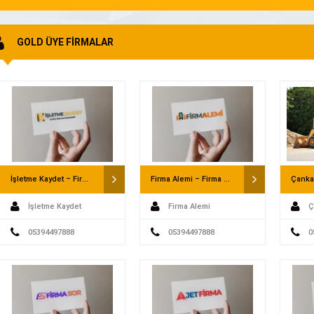
GOLD ÜYE FİRMALAR
İşletme Kaydet – Firma Rehberi
Firma Alemi – Firma Rehberi
İşletme Kaydet
Firma Alemi
Ç
05394497888
05394497888
Saatli
0