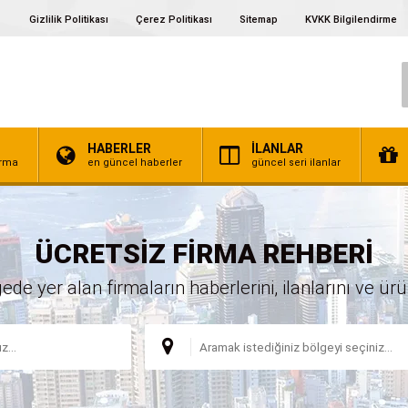
Gizlilik Politikası
Çerez Politikası
Sitemap
KVKK Bilgilendirme
HABERLER
İLANLAR
irma
en güncel haberler
güncel seri ilanlar
ÜCRETSİZ FİRMA REHBERİ
 yer alan firmaların haberlerini, ilanlarını ve ürünl