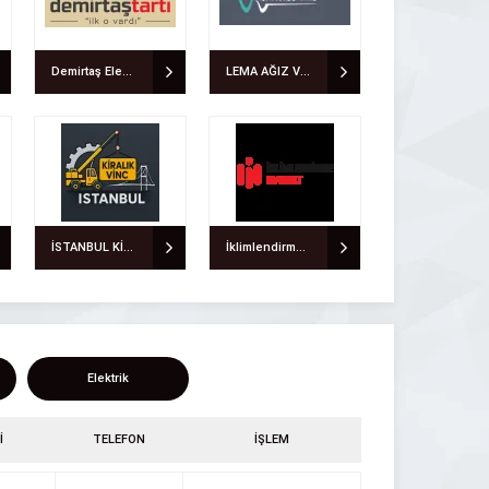
Demirtaş Elektronik Tartı Sistemleri Terazi Ve Baskül
LEMA AĞIZ VE DİŞ SAĞLIĞI POLİKLİNİĞİ
İSTANBUL KİRALIK VİNÇ PROFESYONEL VİNÇ KİRALAMA HİZMETLERİ
İklimlendirme Market Klima Sistemleri Ve Pompa Çeşitleri
Elektrik
İ
TELEFON
İŞLEM