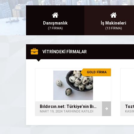
Danışmanlık
İş Makineleri
(7 FİRMA)
(13 FİRMA)
VİTRİNDEKİ FİRMALAR
GOLD FİRMA
Bıldırcın.net: Türkiye’nin Bıldırcın Merkezi
Tozt
MART 19, 2024 TARİHİNDE KATILDI
KASIM