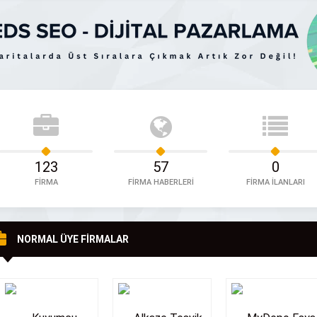
her zaman garanti değildir. Ankara
Oğuz tarafından kurulmuş olup Çelik Ça
, su arıtma sistemleri konusunda
Benzinlik Kanopi Sistemleri, Raylı Otomatik De
apsamlı hizmetlerle, sağlıklı suya
Kapı ve Demir Kamelya Sistemlerinin üretim
 DETAYLI İNCELE
FİRMAYI DETAYLI İNCELE
ğlamak için buradayız. Yıldızevler
montajını yapmaktadır. Kurulduğu günden
de bulunan firmamız, su arıtma
yana, sürekli gelişmeyi ve müşteri odaklılığ
ajı, filtre değişimi ve teknik servis
benimseyen Ankara Kanopi sektörüne süre
 ekibiyle sizlere hizmet […]
yatırım yapan, marka sorumluluğun bilincinde 
firmadır. […]
123
57
0
FİRMA
FİRMA HABERLERİ
FİRMA İLANLARI
NORMAL ÜYE FİRMALAR