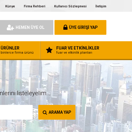
Künye
Firma Rehberi
Kullanıcı Sözleşmesi
İletişim
HEMEN ÜYE OL
ÜYE GİRİŞİ YAP
ÜRÜNLER
FUAR VE ETKİNLİKLER
binlerce firma ürünü
fuar ve etkinlik planları
erini listeleyelim...
ARAMA YAP