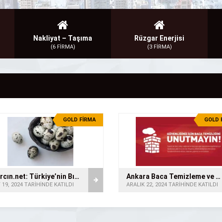
Nakliyat – Taşıma
Rüzgar Enerjisi
(6 FİRMA)
(3 FİRMA)
GOLD FİRMA
GOLD 
Bıldırcın.net: Türkiye’nin Bıldırcın Merkezi
Ankara Baca Temizleme ve Toztaş Baca Temizleme
19, 2024 TARİHİNDE KATILDI
ARALIK 22, 2024 TARİHİNDE KATILDI