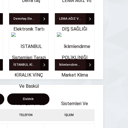
Demirtaş Elektronik Tartı Sistemleri Terazi Ve Baskül
LEMA AĞIZ VE DİŞ SAĞLIĞI POLİKLİNİĞİ
İSTANBUL KİRALIK VİNÇ PROFESYONEL VİNÇ KİRALAMA HİZMETLERİ
İklimlendirme Market Klima Sistemleri Ve Pompa Çeşitleri
Elektrik
TELEFON
İŞLEM