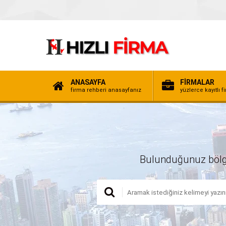
ANASAYFA
FİRMALAR
firma rehberi anasayfanız
yüzlerce kayıtlı f
Bulunduğunuz bölgede