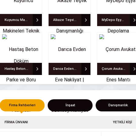
Kuyumcu Makineleri Teknik Döküm
Alkaze Teşvik Danışmanlığı
MyDepo Eşya Depolama
Hastaş Beton Parke ve Boru Fabrikası
Darıca Evden Eve Nakliyat | Özensoy Nakliyat
Çorum Avukat Enes Mantı
Firma Rehberleri
İnşaat
Danışmanlık
FİRMA ÜNVANI
YETKİLİ KİŞİ