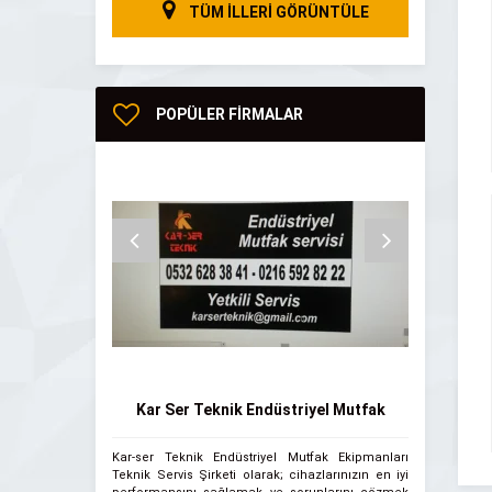
TÜM İLLERİ GÖRÜNTÜLE
POPÜLER FİRMALAR
Kar Ser Teknik Endüstriyel Mutfak
Ankara 
Kar-ser Teknik Endüstriyel Mutfak Ekipmanları
Ankara Water 
Servisi
Teknik Servis Şirketi olarak; cihazlarınızın en iyi
Su, yaşam kay