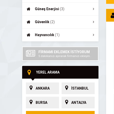
Güneş Enerjisi
(3)
Güvenlik
(2)
Hayvancılık
(1)
FİRMAMI EKLEMEK İSTİYORUM
5 dakikanızı ayırarak firmanızı ekleyin..
YEREL ARAMA
ANKARA
İSTANBUL
BURSA
ANTALYA