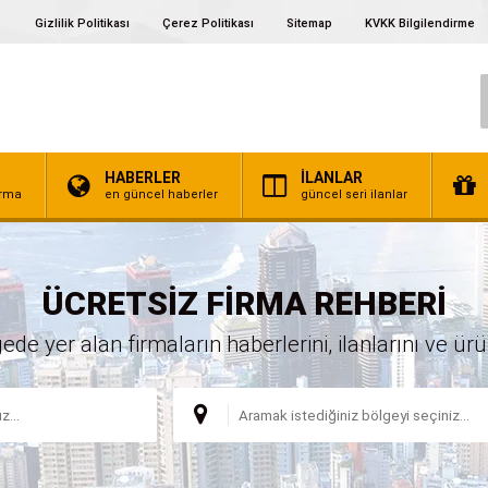
Gizlilik Politikası
Çerez Politikası
Sitemap
KVKK Bilgilendirme
HABERLER
İLANLAR
irma
en güncel haberler
güncel seri ilanlar
ÜCRETSİZ FİRMA REHBERİ
 yer alan firmaların haberlerini, ilanlarını ve ürünl