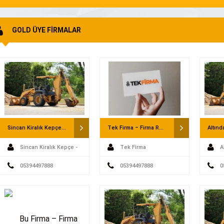
GOLD ÜYE FİRMALAR
Sincan Kiralık Kepçe – Saatlik Kepçe
Tek Firma – Firma Rehberi
Sincan Kiralık Kepçe -
Tek Firma
A
Saatlik Kepçe
05394497888
05394497888
0