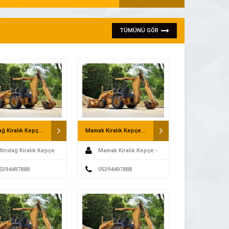
TÜMÜNÜ GÖR
Altındağ Kiralık Kepçe – Saatlik Kepçe
Mamak Kiralık Kepçe – Saatlik Kepçe
ltındağ Kiralık Kepçe
Mamak Kiralık Kepçe -
5394497888
Saatlik Kepçe
05394497888