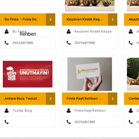
Bu Firma – Firma Rehberi
Keçiören Kiralık Kepçe – Saatlik Kepçe
Bu Firma
Keçiören Kiralık Kepçe
A
05394497888
- Saatlik Kepçe
05394497888
Saatli
0
Ankara Baca Temizleme ve Toztaş Baca Temizleme
Firma Kayıt Rehberi – Firma Rehberi
Toztaş Blog
Firma Kayıt Rehberi
Ç
Water – Ankara Su Arıtma
Ankara Kanopi
05394497888
Saatli
0
– Sağlıklı Su İçin Güvenilir Çözüm
Firmamız Oğuz Demir Doğrama, 1990 Yılın
nağımızdır. Ancak, sağlıklı ve temiz
itibaren Demir Çelik sektöründe görev alan Na