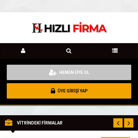
HEMEN ÜYE OL
ÜYE GİRİŞİ YAP
VİTRİNDEKİ FİRMALAR