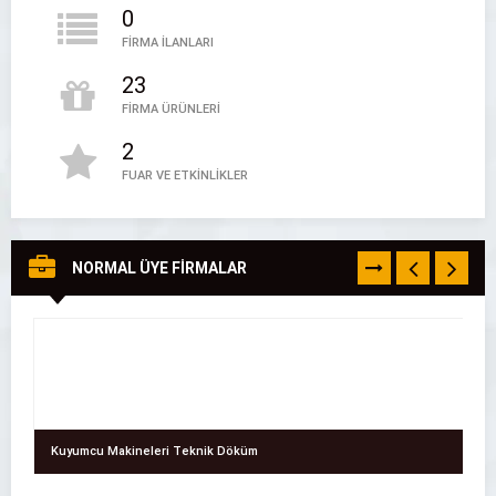
0
FİRMA İLANLARI
23
FİRMA ÜRÜNLERİ
2
Sincan Kiralık Kepçe – Saatlik Kepçe
FUAR VE ETKİNLİKLER
Sincan Kiralık Kepçe - Saatlik Kepçe
05394497888
NORMAL ÜYE FİRMALAR
TÜMÜNÜ
GÖR
Kuyumcu Makineleri Teknik Döküm