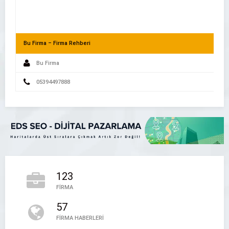
Bu Firma – Firma Rehberi
Bu Firma
05394497888
Yerel Hizmet Aramalarında Zamandan Nasıl Tasarruf Edili
123
Etimesgut Kiralık Kepçe – Saatlik Kepçe
FİRMA
Etimesgut Kiralık Kepçe - Saatlik Kepçe
57
05394497888
FİRMA HABERLERİ