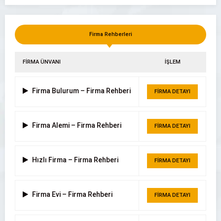
Firma Rehberleri
Hastaş Beton Parke ve Boru Fabrikası
FİRMA ÜNVANI
İŞLEM
Firma Bulurum – Firma Rehberi
FİRMA DETAYI
Firma Alemi – Firma Rehberi
FİRMA DETAYI
Hızlı Firma – Firma Rehberi
FİRMA DETAYI
Firma Evi – Firma Rehberi
FİRMA DETAYI