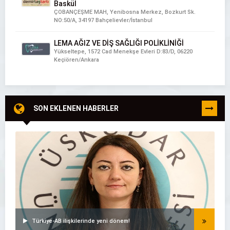
Baskül
ÇOBANÇEŞME MAH, Yenibosna Merkez, Bozkurt Sk.
NO:50/A, 34197 Bahçelievler/İstanbul
LEMA AĞIZ VE DİŞ SAĞLIĞI POLİKLİNİĞİ
Yükseltepe, 1572 Cad Menekşe Evleri D:83/D, 06220
Keçiören/Ankara
SON EKLENEN HABERLER
TÜMÜNÜ
GÖR
Türkiye-AB ilişkilerinde yeni dönem!