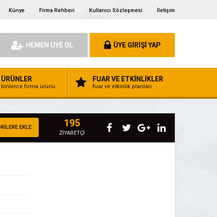
Künye
Firma Rehberi
Kullanıcı Sözleşmesi
İletişim
HEMEN ÜYE OL
ÜYE GİRİŞİ YAP
ÜRÜNLER
FUAR VE ETKİNLİKLER
binlerce firma ürünü
fuar ve etkinlik planları
195
RİLERE EKLE
ZİYARETÇİ