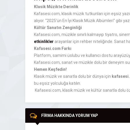
Klasik Müzikte Derinlik
Kafasesi.com, klasik müzik tutkunları için eşsiz yaz
alıyor. “2025’ün En İyi Klasik Müzik Albümleri” gibi yazı
Kültür Sanatın Zenginliği
Kafasesi.com, müzikle sınırlı kalmayıp tiyatro, sinema 
etkinlikler
arayanlar için rehber niteliğinde. Sanat ha
Kafasesi.com Farkı
Platform, samimi üslubu ve kullanıcı dostu arayüzüyle 
Kafasesi.com, sanat ve müzikle dolu bir deneyim su
Hemen Keşfedin!
Klasik müzik ve sanatla dolu bir dünya için
kafasesi
bu eşsiz yolculuğa katılın.
Kafasesi.com, klasik müzik ve kültür sanatla dolu özg
FİRMA HAKKINDA YORUM YAP