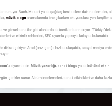
ılar sunuyor. Bach, Mozart ya da çağdaş bestecilere dair incelemeler, a
lar,
müzik blogu
aramalarında öne çıkarken okuyuculara yeni keşifler su
ve görsel sanatlar gibi alanlarda da içerikler barındırıyor. “Türkiye’deki K
berleri ve etkinlik rehberleri, SEO uyumlu yapısıyla kolayca bulunabilir.
dikkat çekiyor. Aradığınız içeriğe hızlıca ulaşabilir, sosyal medya enteg
nuyor.
.com
’u ziyaret edin.
Müzik yazarlığı
,
sanat blogu
ya da
kültürel etkinli
ün içerikler sunar. Albüm incelemeleri, sanat etkinlikleri ve daha fazla