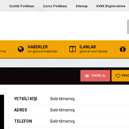
Gizlilik Politikası
Çerez Politikası
Sitemap
KVKK Bilgilendirme
HABERLER
İLANLAR
irma
en güncel haberler
güncel seri ilanlar
TAKİBE AL
FAVO
YETKİLİ KİŞİ
:
Belirtilmemiş
ADRES
:
Belirtilmemiş
TELEFON
:
Belirtilmemiş