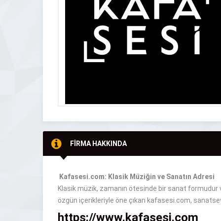
FİRMA HAKKINDA
Kafasesi.com: Klasik Müziğin ve Sanatın Adresi
Klasik müzik, zamanın ötesinde bir sanat formudur
özgün içerikleriyle öne çıkan kafasesi.com, sanatsev
https://www.kafasesi.com