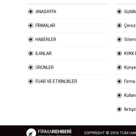
ANASAYFA
Gizlili
FİRMALAR
Çerez 
HABERLER
Site
İLANLAR
KVKK 
ÜRÜNLER
Künye
FUAR VE ETKİNLİKLER
Firma
Kulla
İletiş
COPYRIGHT © 2016 TÜM HAK