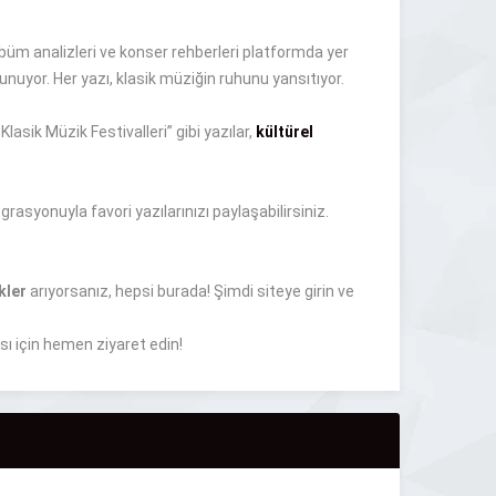
lbüm analizleri ve konser rehberleri platformda yer
nuyor. Her yazı, klasik müziğin ruhunu yansıtıyor.
lasik Müzik Festivalleri” gibi yazılar,
kültürel
rasyonuyla favori yazılarınızı paylaşabilirsiniz.
kler
arıyorsanız, hepsi burada! Şimdi siteye girin ve
sı için hemen ziyaret edin!