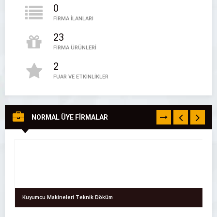
0
FİRMA İLANLARI
23
FİRMA ÜRÜNLERİ
2
Firma Sor – Firma Rehberi
FUAR VE ETKİNLİKLER
Firma Sor
05394497888
NORMAL ÜYE FİRMALAR
TÜMÜNÜ
GÖR
Kuyumcu Makineleri Teknik Döküm