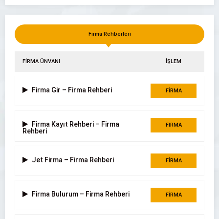
Firma Rehberleri
Hastaş Beton Parke ve Boru Fabrikası
FİRMA ÜNVANI
İŞLEM
Firma Gir – Firma Rehberi
FİRMA
DETAYI
Firma Kayıt Rehberi – Firma
FİRMA
Rehberi
DETAYI
Jet Firma – Firma Rehberi
FİRMA
DETAYI
Firma Bulurum – Firma Rehberi
FİRMA
DETAYI