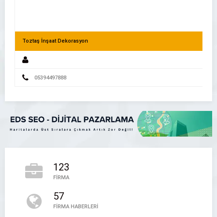
Toztaş İnşaat Dekorasyon
05394497888
Yerel Hizmet Aramalarında Zamandan Nasıl Tasarruf Edili
123
Adana Pet Kuaför – İlk Pati
FİRMA
Adana Pet Kuaför
57
0541 580 89 03
FİRMA HABERLERİ