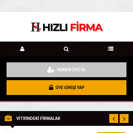
HEMEN ÜYE OL
ÜYE GİRİŞİ YAP
VİTRİNDEKİ FİRMALAR