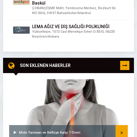
Baskül
ÇOBANÇEŞME MAH, Yenibosna Merkez, Bozkurt Sk.
NO:50/A, 34197 Bahçelievler/İstanbul
LEMA AĞIZ VE DİŞ SAĞLIĞI POLİKLİNİĞİ
Yükseltepe, 1572 Cad Menekşe Evleri D:83/D, 06220
Keçiören/Ankara
SON EKLENEN HABERLER
TÜMÜNÜ
GÖR
Mide Yanması ve Reflüye Karşı 7 Öneri