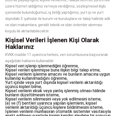
Bizimle paylaştığınız kişisel verileriniz; faaliyetlerimizi yürütmek
üzere hizmet aldığımız ve/veya verdiğimiz, sözleşmesel ilişki
içerisinde bulunduğumuz, iş birliği yaptığımız, yurt içi ve yurt
dışındaki 3. şahıslar ile kurum ve kuruluşlara ve talep halinde adli
ve idari makamlara, gerekli teknik ve idari önlemler alınması
koşulu ile aktarılabilecektir.
Kişisel Verileri İşlenen Kişi Olarak
Haklarınız
KVKK madde 11 uyarınca herkes, veri sorumlusuna başvurarak
aşağıdaki haklarını kullanabilir:
Kişisel veri işlenip işlenmediğini öğrenme,
Kişisel verileri işlenmişse buna ilişkin bilgi talep etme,
Kişisel verilerin işlenme amacını ve bunların amacına uygun
kullanılıp kullanılmadığını öğrenme,
Yurt içinde veya yurt dışında kişisel verilerin aktarıldığı
üçüncü kişileri bilme,
Kişisel verilerin eksik veya yanlış işlenmiş olması hâlinde
bunların düzeltilmesini isteme,
Kişisel verilerin silinmesini veya yok edilmesini isteme,
(e) ve (f) bentleri uyarınca yapılan işlemlerin, kişisel
verilerin aktarıldığı üçüncü kişilere bildirilmesini isteme,
İşlenen verilerin münhasıran otomatik sistemler vasıtasıyla
analiz edilmesi suretiyle kişinin kendisi aleyhine bir sonucun