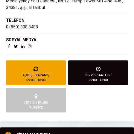
Mecidiyeköy Yolu Caddesi , No:12 Trump Tower Kat 4 No: 405 ,
34381, Şişli, İstanbul
TELEFON
0 (850) 308 8488
SOSYAL MEDYA
AÇILIŞ - KAPANIŞ
SERVİS SAATLERİ
09:00 - 18:00
09:00 - 18:00
SERVİS YERLERİ
TÜRKİYE