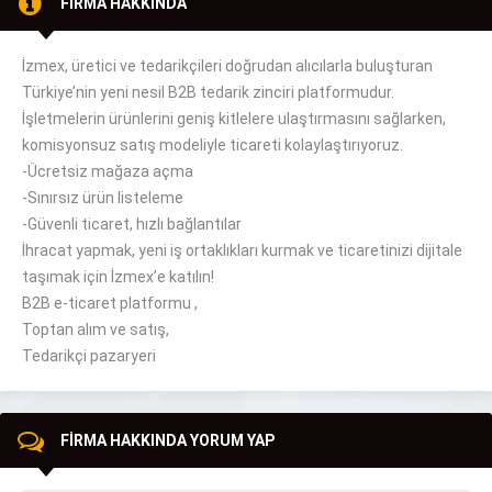
FİRMA HAKKINDA
İzmex, üretici ve tedarikçileri doğrudan alıcılarla buluşturan
Türkiye’nin yeni nesil B2B tedarik zinciri platformudur.
İşletmelerin ürünlerini geniş kitlelere ulaştırmasını sağlarken,
komisyonsuz satış modeliyle ticareti kolaylaştırıyoruz.
-Ücretsiz mağaza açma
-Sınırsız ürün listeleme
-Güvenli ticaret, hızlı bağlantılar
İhracat yapmak, yeni iş ortaklıkları kurmak ve ticaretinizi dijitale
taşımak için İzmex’e katılın!
B2B e-ticaret platformu ,
Toptan alım ve satış,
Tedarikçi pazaryeri
FİRMA HAKKINDA YORUM YAP