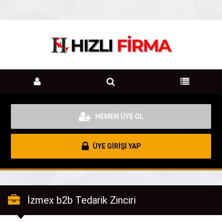
HEMEN ÜYE OL
ÜYE GİRİŞİ YAP
İzmex b2b Tedarik Zinciri