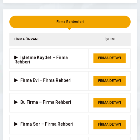
Firma Rehberleri
Hastaş Beton Parke ve Boru Fabrikası
FİRMA ÜNVANI
İŞLEM
İşletme Kaydet – Firma
FİRMA DETAYI
Rehberi
Firma Evi – Firma Rehberi
FİRMA DETAYI
Bu Firma – Firma Rehberi
FİRMA DETAYI
Firma Sor – Firma Rehberi
FİRMA DETAYI