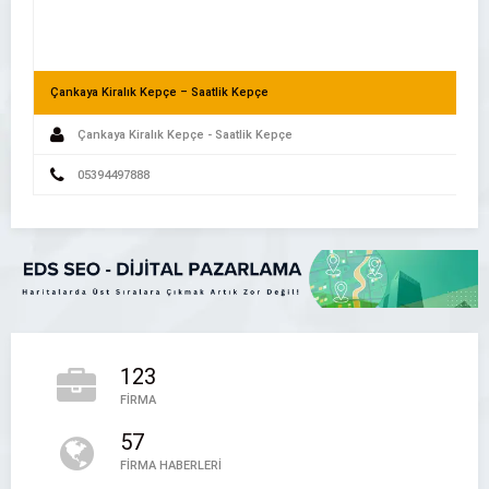
Çankaya Kiralık Kepçe – Saatlik Kepçe
Çankaya Kiralık Kepçe - Saatlik Kepçe
05394497888
Yerel Hizmet Aramalarında Zamandan Nasıl Tasarruf Edili
123
Firma Alemi – Firma Rehberi
FİRMA
Firma Alemi
57
05394497888
FİRMA HABERLERİ