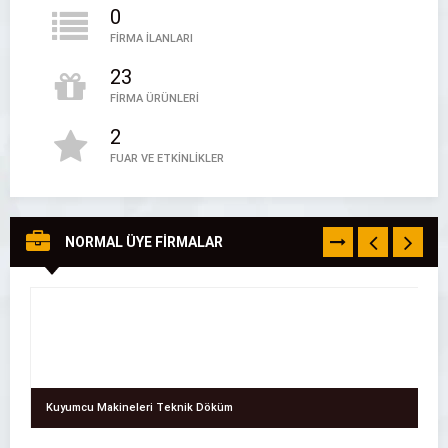
0
FİRMA İLANLARI
23
FİRMA ÜRÜNLERİ
2
Tek Firma – Firma Rehberi
FUAR VE ETKİNLİKLER
Tek Firma
05394497888
NORMAL ÜYE FİRMALAR
TÜMÜNÜ
GÖR
Kuyumcu Makineleri Teknik Döküm