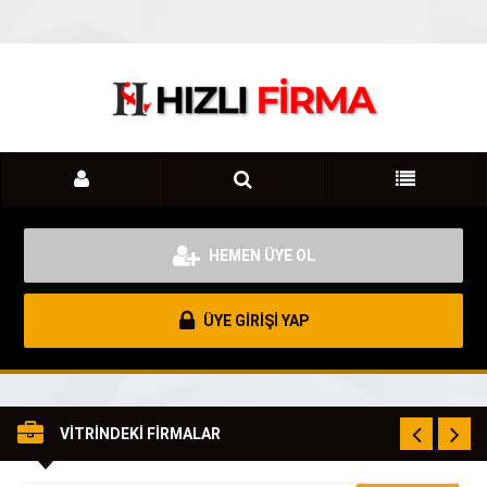
HEMEN ÜYE OL
ÜYE GİRİŞİ YAP
VİTRİNDEKİ FİRMALAR