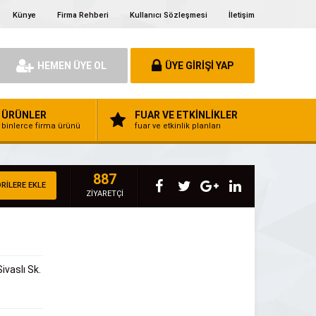
Künye
Firma Rehberi
Kullanıcı Sözleşmesi
İletişim
HEMEN ÜYE OL
ÜYE GİRİŞİ YAP
ÜRÜNLER
FUAR VE ETKİNLİKLER
binlerce firma ürünü
fuar ve etkinlik planları
887
RİLERE EKLE
ZİYARETÇİ
ivaslı Sk.