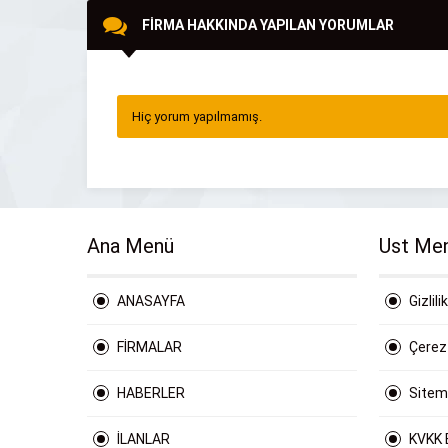
FİRMA HAKKINDA YAPILAN YORUMLAR
Hiç yorum yapılmamış.
Ana Menü
Ust Me
ANASAYFA
Gizlili
FİRMALAR
Çerez 
HABERLER
Site
İLANLAR
KVKK 