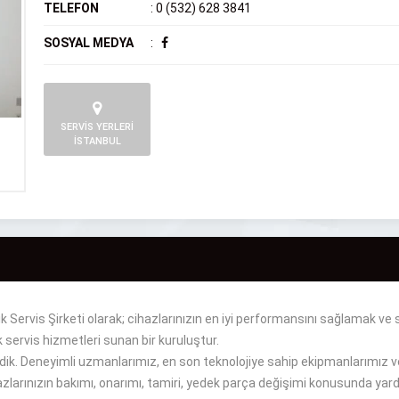
TELEFON
:
0 (532) 628 3841
SOSYAL MEDYA
:
SERVİS YERLERİ
İSTANBUL
 Servis Şirketi olarak; cihazlarınızın en iyi performansını sağlamak v
ik servis hizmetleri sunan bir kuruluştur.
ik. Deneyimli uzmanlarımız, en son teknolojiye sahip ekipmanlarımız ve
zlarınızın bakımı, onarımı, tamiri, yedek parça değişimi konusunda yard