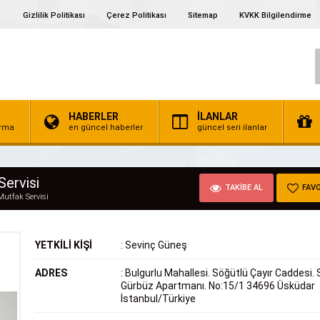
Gizlilik Politikası
Çerez Politikası
Sitemap
KVKK Bilgilendirme
HABERLER
İLANLAR
irma
en güncel haberler
güncel seri ilanlar
Servisi
TAKİBE AL
FAVO
Mutfak Servisi
YETKİLİ KİŞİ
:
Sevinç Güneş
ADRES
:
Bulgurlu Mahallesi. Söğütlü Çayır Caddesi. S
Gürbüz Apartmanı. No:15/1 34696 Üsküdar
İstanbul/Türkiye