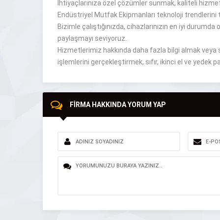
İhtiyaçlarınıza özel çözümler sunmak, kaliteli hizmet a
Endüstriyel Mutfak Ekipmanları teknoloji trendlerini 
Bizimle çalıştığınızda, cihazlarınızın en iyi durumda o
paylaşmayı seviyoruz.
Hizmetlerimiz hakkında daha fazla bilgi almak veya s
işlemlerini gerçekleştirmek, sıfır, ikinci el ve yede
FİRMA HAKKINDA YORUM YAP