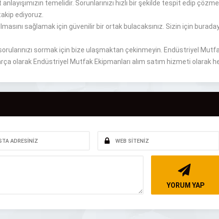
nlayışımızın temelidir. Sorunlarınızı hızlı bir şekilde tespit edip çözmek
takip ediyoruz.
lmasını sağlamak için güvenilir bir ortak bulacaksınız. Sizin için buraday
orularınızı sormak için bize ulaşmaktan çekinmeyin. Endüstriyel Mutfak
k parça olarak Endüstriyel Mutfak Ekipmanları alım satım hizmeti olarak 
YORUM YAP