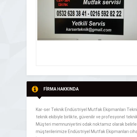
FİRMA HAKKINDA
Kar-ser Teknik Endüstriyel Mutfak Ekipmanları Teknik
teknik ekibiyle birlikte, güvenilir ve profesyonel tekn
Müşteri memnuniyetini odak noktamız olarak belirled
müşterilerimize Endüstriyel Mutfak Ekipmanları ciha