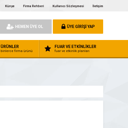
Künye
Firma Rehberi
Kullanıcı Sözleşmesi
İletişim
HEMEN ÜYE OL
ÜYE GİRİŞİ YAP
ÜRÜNLER
FUAR VE ETKİNLİKLER
binlerce firma ürünü
fuar ve etkinlik planları