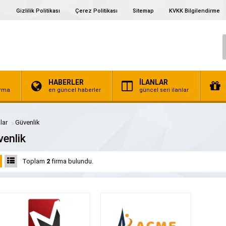
Gizlilik Politikası
Çerez Politikası
Sitemap
KVKK Bilgilendirme
HABERLER
İLANLAR
irma
en güncel haberler
güncel seri ilanlar
lar
Güvenlik
enlik
Toplam
2
firma bulundu.