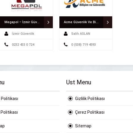
Megapol – İzmir Güvenlik Sistemleri
Acme Güvenlik Ve Bilişim Sistemleri
İzmir Güvenlik
Salih ASLAN
Sistemleri
0232 433 0 724
0 (538) 719 4593
nu
Ust Menu
k Politikası
Gizlilik Politikası
Politikası
Çerez Politikası
map
Sitemap