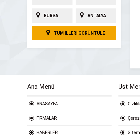
BURSA
ANTALYA
TÜM İLLERİ GÖRÜNTÜLE
Ana Menü
Ust Me
ANASAYFA
Gizlili
FİRMALAR
Çerez 
HABERLER
Site