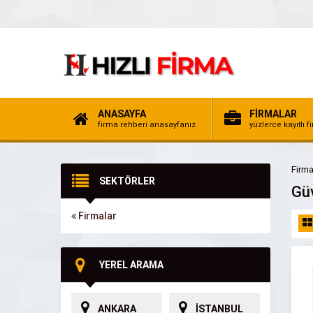
ANASAYFA
FİRMALAR
firma rehberi anasayfanız
yüzlerce kayıtlı f
Firma
SEKTÖRLER
Güv
Firmalar
YEREL ARAMA
ANKARA
İSTANBUL