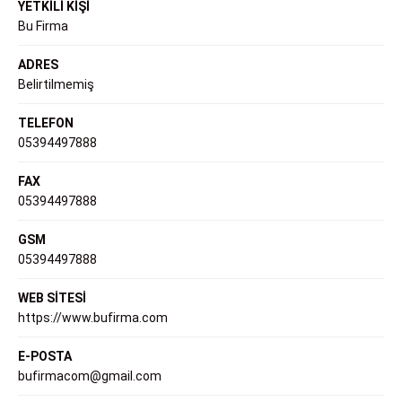
YETKİLİ KİŞİ
Bu Firma
ADRES
Belirtilmemiş
TELEFON
05394497888
FAX
05394497888
GSM
05394497888
WEB SİTESİ
https://www.bufirma.com
E-POSTA
bufirmacom@gmail.com