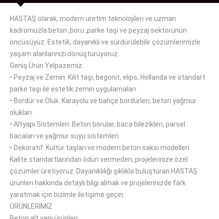
HASTAŞ olarak, modern üretim teknolojileri ve uzman
kadromuzla beton ,boru ,parke taşı ve peyzaj sektörünün
öncüsüyüz. Estetik, dayanıklı ve sürdürülebilir çözümlerimizle
yaşam alanlarınızı dönüştürüyoruz.
Geniş Ürün Yelpazemiz:
• Peyzaj ve Zemin: Kilit taşı, begonit, elips, Hollanda ve standart
parke taşı ile estetik zemin uygulamaları.
• Bordür ve Oluk: Karayolu ve bahçe bordürleri, beton yağmur
olukları.
• Altyapı Sistemleri: Beton borular, baca bilezikleri, parsel
bacaları ve yağmur suyu sistemleri.
• Dekoratif: Kültür taşları ve modern beton saksı modelleri.
Kalite standartlarından ödün vermeden, projelerinize özel
çözümler üretiyoruz. Dayanıklılığı şıklıkla buluşturan HASTAŞ
ürünleri hakkında detaylı bilgi almak ve projelerinizde fark
yaratmak için bizimle iletişime geçin.
ÜRÜNLERİMİZ
Beton alt yapı ürünleri ,