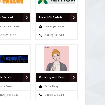
m Menajeri
İzmex b2b Tedarik Zinciri
eklam Menajeri
izmex pazaryeri
552 611 95 07
0 (850) 308 8488
ale Yazılım
Onuralcay Web Design & Developer
usa SAYAN
Onur Alçay
 (541) 885 5506
0 (501) 233 2468