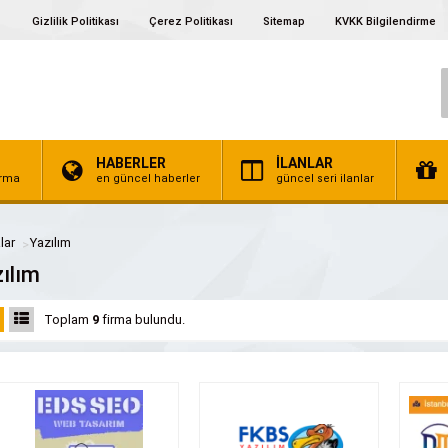
Gizlilik Politikası
Çerez Politikası
Sitemap
KVKK Bilgilendirme
HABERLER
İLANLAR
irma
en güncel haberler
güncel seri ilanlar
lar
Yazılım
ılım
Toplam
9
firma bulundu.