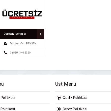
Ücretsiz Scriptler
Dursun Can PEKŞEN
0 (850) 346 5320
nu
Ust Menu
k Politikası
Gizlilik Politikası
Politikası
Çerez Politikası