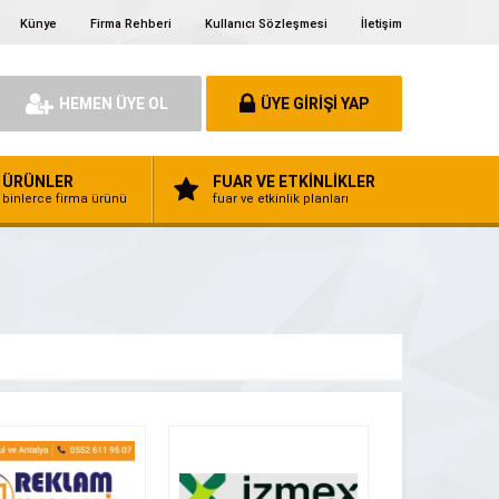
Künye
Firma Rehberi
Kullanıcı Sözleşmesi
İletişim
HEMEN ÜYE OL
ÜYE GİRİŞİ YAP
ÜRÜNLER
FUAR VE ETKİNLİKLER
binlerce firma ürünü
fuar ve etkinlik planları