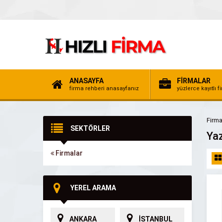
ANASAYFA
FİRMALAR
firma rehberi anasayfanız
yüzlerce kayıtlı f
Firma
SEKTÖRLER
Yaz
Firmalar
YEREL ARAMA
ANKARA
İSTANBUL