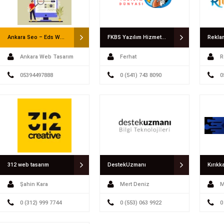
Ankara Seo – Eds Web Tasarım
FKBS Yazılım Hizmetleri
Rekla
Ankara Web Tasarım
Ferhat
R
05394497888
0 (541) 743 8090
0
312 web tasarım
DestekUzmanı
Kırıkk
Şahin Kara
Mert Deniz
M
0 (312) 999 7744
0 (553) 063 9922
0