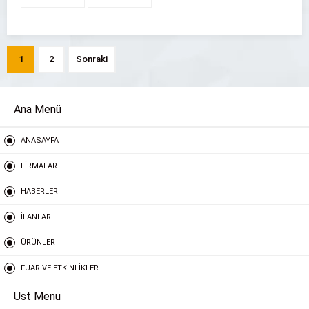
310 0300
201 8100
1
2
Sonraki
Ana Menü
ANASAYFA
FİRMALAR
HABERLER
İLANLAR
ÜRÜNLER
FUAR VE ETKİNLİKLER
Ust Menu