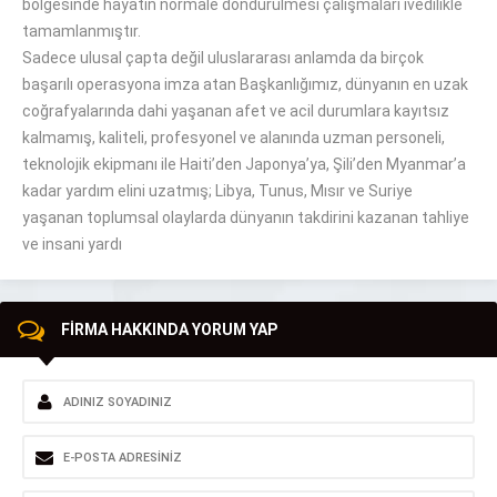
bölgesinde hayatın normale döndürülmesi çalışmaları ivedilikle
tamamlanmıştır.
Sadece ulusal çapta değil uluslararası anlamda da birçok
başarılı operasyona imza atan Başkanlığımız, dünyanın en uzak
coğrafyalarında dahi yaşanan afet ve acil durumlara kayıtsız
kalmamış, kaliteli, profesyonel ve alanında uzman personeli,
teknolojik ekipmanı ile Haiti’den Japonya’ya, Şili’den Myanmar’a
kadar yardım elini uzatmış; Libya, Tunus, Mısır ve Suriye
yaşanan toplumsal olaylarda dünyanın takdirini kazanan tahliye
ve insani yardı
FİRMA HAKKINDA YORUM YAP