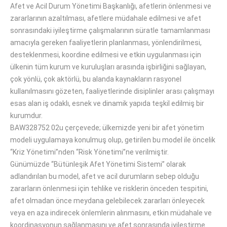
Afet ve Acil Durum Yönetimi Başkanlığı, afetlerin önlenmesi ve
zararlarının azaltılması, afetlere müdahale edilmesi ve afet
sonrasındaki iyileştirme çalışmalarının süratle tamamlanması
amacıyla gereken faaliyetlerin planlanması, yönlendirilmesi,
desteklenmesi, koordine edilmesi ve etkin uygulanması için
ülkenin tüm kurum ve kuruluşları arasında işbirliğini sağlayan,
çok yönlü, çok aktörlü, bu alanda kaynakların rasyonel
kullanılmasını gözeten, faaliyetlerinde disiplinler arası çalışmayı
esas alan iş odaklı, esnek ve dinamik yapıda teşkil edilmiş bir
kurumdur.
BAW328752 02u çerçevede; ülkemizde yeni bir afet yönetim
modeli uygulamaya konulmuş olup, getirilen bu model ile öncelik
‘‘Kriz Yönetimi’’nden ‘‘Risk Yönetimi’’ne verilmiştir.
Günümüzde ‘‘Bütünleşik Afet Yönetimi Sistemi’’ olarak
adlandırılan bu model, afet ve acil durumların sebep olduğu
zararların önlenmesi için tehlike ve risklerin önceden tespitini,
afet olmadan önce meydana gelebilecek zararları önleyecek
veya en aza indirecek önlemlerin alınmasını, etkin müdahale ve
koordinasyonun sağlanmasını ve afet sonrasında iyileştirme