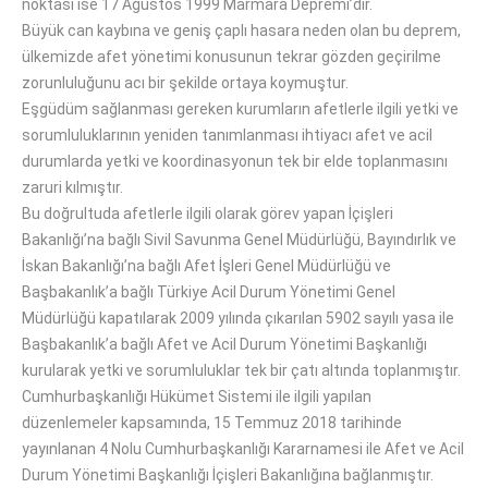
noktası ise 17 Ağustos 1999 Marmara Depremi’dir.
Büyük can kaybına ve geniş çaplı hasara neden olan bu deprem,
ülkemizde afet yönetimi konusunun tekrar gözden geçirilme
zorunluluğunu acı bir şekilde ortaya koymuştur.
Eşgüdüm sağlanması gereken kurumların afetlerle ilgili yetki ve
sorumluluklarının yeniden tanımlanması ihtiyacı afet ve acil
durumlarda yetki ve koordinasyonun tek bir elde toplanmasını
zaruri kılmıştır.
Bu doğrultuda afetlerle ilgili olarak görev yapan İçişleri
Bakanlığı’na bağlı Sivil Savunma Genel Müdürlüğü, Bayındırlık ve
İskan Bakanlığı’na bağlı Afet İşleri Genel Müdürlüğü ve
Başbakanlık’a bağlı Türkiye Acil Durum Yönetimi Genel
Müdürlüğü kapatılarak 2009 yılında çıkarılan 5902 sayılı yasa ile
Başbakanlık’a bağlı Afet ve Acil Durum Yönetimi Başkanlığı
kurularak yetki ve sorumluluklar tek bir çatı altında toplanmıştır.
Cumhurbaşkanlığı Hükümet Sistemi ile ilgili yapılan
düzenlemeler kapsamında, 15 Temmuz 2018 tarihinde
yayınlanan 4 Nolu Cumhurbaşkanlığı Kararnamesi ile Afet ve Acil
Durum Yönetimi Başkanlığı İçişleri Bakanlığına bağlanmıştır.