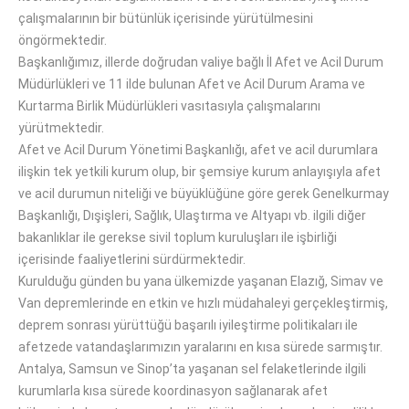
çalışmalarının bir bütünlük içerisinde yürütülmesini
öngörmektedir.
Başkanlığımız, illerde doğrudan valiye bağlı İl Afet ve Acil Durum
Müdürlükleri ve 11 ilde bulunan Afet ve Acil Durum Arama ve
Kurtarma Birlik Müdürlükleri vasıtasıyla çalışmalarını
yürütmektedir.
Afet ve Acil Durum Yönetimi Başkanlığı, afet ve acil durumlara
ilişkin tek yetkili kurum olup, bir şemsiye kurum anlayışıyla afet
ve acil durumun niteliği ve büyüklüğüne göre gerek Genelkurmay
Başkanlığı, Dışişleri, Sağlık, Ulaştırma ve Altyapı vb. ilgili diğer
bakanlıklar ile gerekse sivil toplum kuruluşları ile işbirliği
içerisinde faaliyetlerini sürdürmektedir.
Kurulduğu günden bu yana ülkemizde yaşanan Elazığ, Simav ve
Van depremlerinde en etkin ve hızlı müdahaleyi gerçekleştirmiş,
deprem sonrası yürüttüğü başarılı iyileştirme politikaları ile
afetzede vatandaşlarımızın yaralarını en kısa sürede sarmıştır.
Antalya, Samsun ve Sinop’ta yaşanan sel felaketlerinde ilgili
kurumlarla kısa sürede koordinasyon sağlanarak afet