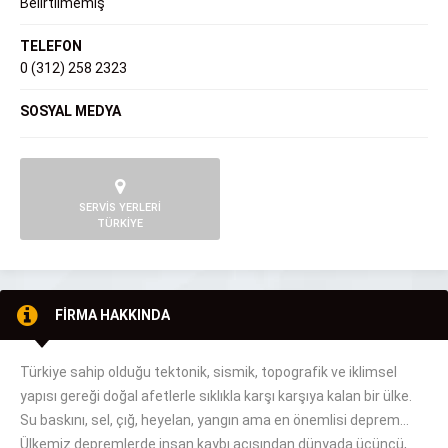
Belirtilmemiş
TELEFON
0 (312) 258 2323
SOSYAL MEDYA
SERVİS YERLERİ
TÜRKİYE
FİRMA HAKKINDA
Türkiye sahip olduğu tektonik, sismik, topografik ve iklimsel
yapısı gereği doğal afetlerle sıklıkla karşı karşıya kalan bir ülke.
Su baskını, sel, çığ, heyelan, yangın ama en önemlisi deprem…
Ülkemiz depremlerde insan kaybı açısından dünyada üçüncü,