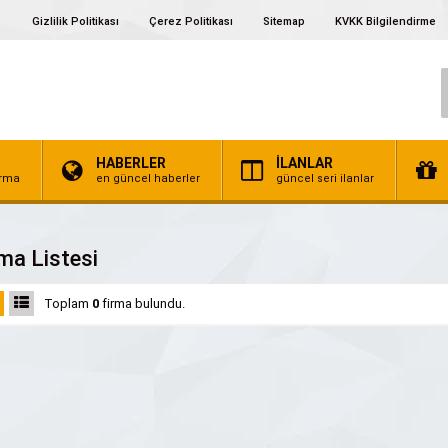
Gizlilik Politikası
Çerez Politikası
Sitemap
KVKK Bilgilendirme
HABERLER
İLANLAR
irma
en güncel haberler
güncel seri ilanlar
ma Listesi
Toplam
0
firma bulundu.