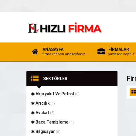
ANASAYFA
FİRMALAR
firma rehberi anasayfanız
yüzlerce kayıtlı f
Fir
SEKTÖRLER
Akaryakıt Ve Petrol
(0)
Arıcılık
(1)
Avukat
(5)
Baca Temizleme
(1)
Bilgisayar
(8)