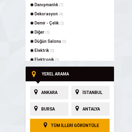
Danışmanlık
(7)
Dekorasyon
(4)
Demir - Çelik
(2)
Diğer
(5)
Düğün Salonu
(0)
Elektrik
(5)
Elektronik
(3)
Endüstriyel Makine
(1)
YEREL ARAMA
Firma Rehberleri
(11)
Gıda
(2)
ANKARA
İSTANBUL
Güneş Enerjisi
(3)
Güvenlik
(2)
BURSA
ANTALYA
Güvenlik ve Alarm
(3)
Hayvancılık
(1)
TÜM İLLERİ GÖRÜNTÜLE