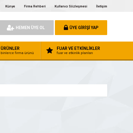
Künye
Firma Rehberi
Kullanıcı Sözleşmesi
İletişim
HEMEN ÜYE OL
ÜYE GİRİŞİ YAP
ÜRÜNLER
FUAR VE ETKİNLİKLER
binlerce firma ürünü
fuar ve etkinlik planları