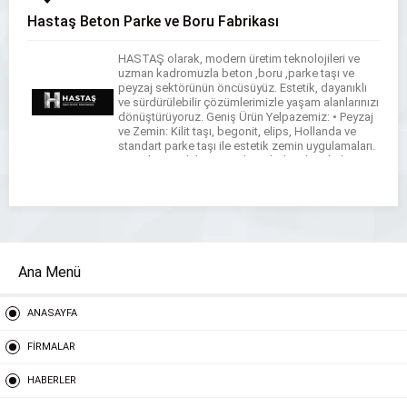
Hastaş Beton Parke ve Boru Fabrikası
HASTAŞ olarak, modern üretim teknolojileri ve
uzman kadromuzla beton ,boru ,parke taşı ve
peyzaj sektörünün öncüsüyüz. Estetik, dayanıklı
ve sürdürülebilir çözümlerimizle yaşam alanlarınızı
dönüştürüyoruz. Geniş Ürün Yelpazemiz: • Peyzaj
ve Zemin: Kilit taşı, begonit, elips, Hollanda ve
standart parke taşı ile estetik zemin uygulamaları.
• Bordür ve Oluk: Karayolu ve bahçe bordürleri,
beton yağmur olukları. […]
Ana Menü
ANASAYFA
FİRMALAR
HABERLER