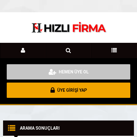
HEMEN ÜYE OL
ÜYE GİRİŞİ YAP
ARAMA SONUÇLARI