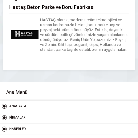
Hastaş Beton Parke ve Boru Fabrikası
HASTAŞ olarak, modern üretim teknolojileri ve
uzman kadromuzla beton ,boru ,parke taşı ve
peyzaj sektörünün öncüsüyüz. Estetik, dayanıklı
ve sürdürülebilir çözümlerimizle yaşam alanlarınızı
dönüştürüyoruz. Geniş Ürün Yelpazemiz: • Peyzaj
ve Zemin: Kilit taşı, begonit, elips, Hollanda ve
standart parke taşı ile estetik zemin uygulamaları.
• Bordür ve Oluk: Karayolu ve bahçe bordürleri,
beton yağmur olukları. […]
Ana Menü
ANASAYFA
FİRMALAR
HABERLER