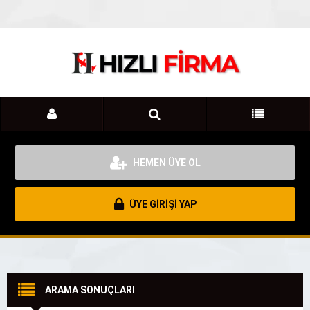
HEMEN ÜYE OL
ÜYE GİRİŞİ YAP
ARAMA SONUÇLARI