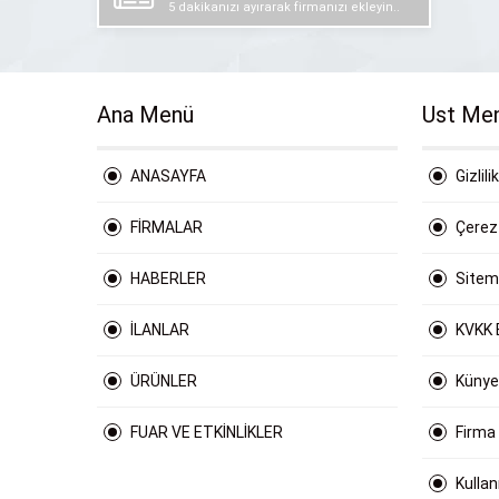
5 dakikanızı ayırarak firmanızı ekleyin..
Ana Menü
Ust Me
ANASAYFA
Gizlili
FİRMALAR
Çerez 
HABERLER
Site
İLANLAR
KVKK 
ÜRÜNLER
Künye
FUAR VE ETKİNLİKLER
Firma
Kulla