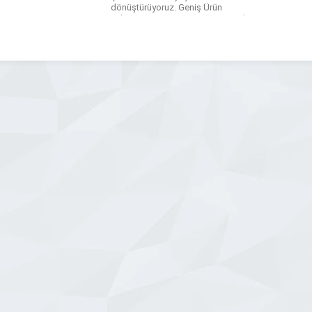
dönüştürüyoruz. Geniş Ürün
Yelpazemiz: • Peyzaj ve Zemin: Kilit
taşı, begonit, elips, Hollanda ve
standart parke taşı ile estetik zemin
uygulamaları. • Bordür ve Oluk:
Karayolu ve bahçe bordürleri, beton
yağmur olukları. […]