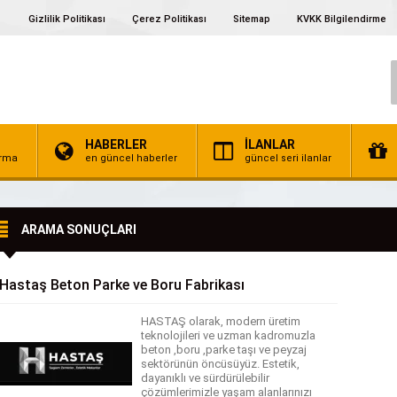
Gizlilik Politikası
Çerez Politikası
Sitemap
KVKK Bilgilendirme
HABERLER
İLANLAR
irma
en güncel haberler
güncel seri ilanlar
ARAMA SONUÇLARI
Hastaş Beton Parke ve Boru Fabrikası
HASTAŞ olarak, modern üretim
teknolojileri ve uzman kadromuzla
beton ,boru ,parke taşı ve peyzaj
sektörünün öncüsüyüz. Estetik,
dayanıklı ve sürdürülebilir
çözümlerimizle yaşam alanlarınızı