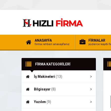
ANASAYFA
FİRMALAR
firma rehberi anasayfanız
yüzlerce kayıtlı f
FİRMA KATEGORİLERİ
İş Makineleri
(13)
Bilgisayar
(8)
Yazılım
(9)