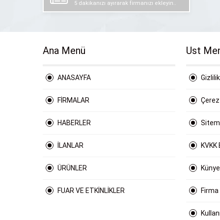
5 dakikanızı ayırarak firmanızı ekleyin..
Ana Menü
Ust Me
ANASAYFA
Gizlili
FİRMALAR
Çerez 
HABERLER
Site
İLANLAR
KVKK 
ÜRÜNLER
Künye
FUAR VE ETKİNLİKLER
Firma
Kulla