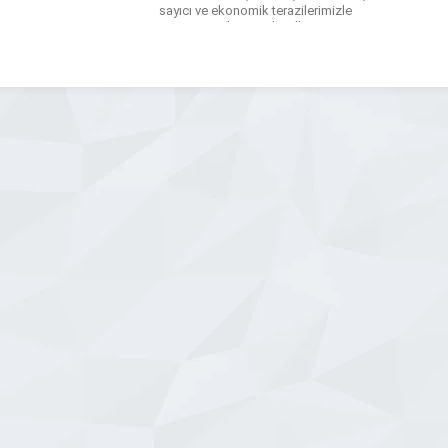
sayıcı ve ekonomik terazilerimizle
tartım süreçlerinizi dijitalleştiriyoruz.
Firma olarak sunduğumuz elektronik
baskül, tartı ,terazi ve endüstriyel
kantar çözümlerimizde dayanıklılığı ön
planda tutuyoruz. Ağır hizmet tipi
baskül, vinç ve […]