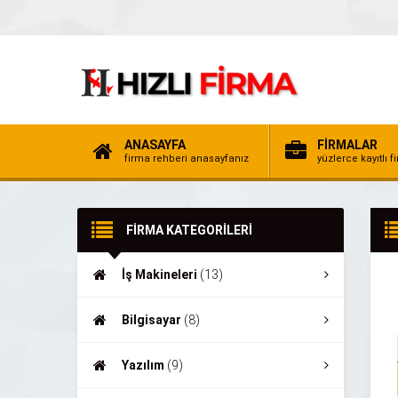
ANASAYFA
FİRMALAR
firma rehberi anasayfanız
yüzlerce kayıtlı f
FİRMA KATEGORİLERİ
İş Makineleri
(13)
Bilgisayar
(8)
Yazılım
(9)