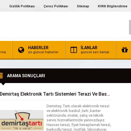
Gizlilik Politikası
Çerez Politikası
Sitemap
KVKK Bilgilendirme
HABERLER
İLANLAR
irma
en güncel haberler
güncel seri ilanlar
ARAMA SONUÇLARI
Demirtaş Elektronik Tartı Sistemleri Terazi Ve Baskül
Demirtaş Tartı olarak elektronik terazi
ve elektronik baskül ,tartı ,kantar
sektöründe; imalat, satış ve teknik
servis hizmetlerimizle yanınızdayız.
Hassas terazi, fiyat hesaplamalı terazi,
barkodlu terazi, mutfak, laboratuvar,