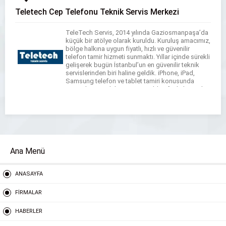
Teletech Cep Telefonu Teknik Servis Merkezi
TeleTech Servis, 2014 yılında Gaziosmanpaşa’da
küçük bir atölye olarak kuruldu. Kuruluş amacımız,
bölge halkına uygun fiyatlı, hızlı ve güvenilir
telefon tamir hizmeti sunmaktı. Yıllar içinde sürekli
gelişerek bugün İstanbul’un en güvenilir teknik
servislerinden biri haline geldik. iPhone, iPad,
Samsung telefon ve tablet tamiri konusunda
uzmanlaşmış ekibimiz, 15.000’den fazla başarılı
onarım gerçekleştirdi. Müşteri memnuniyetini her
zaman […]
Ana Menü
ANASAYFA
FİRMALAR
HABERLER