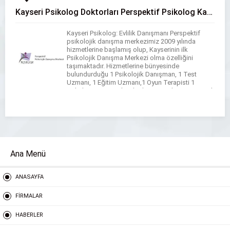
Kayseri Psikolog Doktorları Perspektif Psikolog Kayseri
Kayseri Psikolog: Evlilik Danışmanı Perspektif
psikolojik danışma merkezimiz 2009 yılında
hizmetlerine başlamış olup, Kayserinin ilk
Psikolojik Danışma Merkezi olma özelliğini
taşımaktadır. Hizmetlerine bünyesinde
bulundurduğu 1 Psikolojik Danışman, 1 Test
Uzmanı, 1 Eğitim Uzmanı,1 Oyun Terapisti 1
Hukuk Danışmanı (Avukat) ve 1 Yardımcı Personel
ile devam etmektedir. Uzman Klinik Psikolog
Hasan ELALDI yönetiminde Perspektif Psikolojik
Danışma […]
Ana Menü
ANASAYFA
FİRMALAR
HABERLER