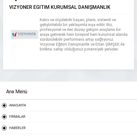
VİZYONER EĞİTİM KURUMSAL DANIŞMANLIK
Kalıcı ve ölçülebilir başarı; planlı, sistemli ve
geliştirilebilir bir yaklaşımla inşa edilir. Biz,
profesyonel ve ileri düzey gelişim araçlarını bir
araya getirerek hem bireysel hem kurumsal alanda
sürdürülebilir performans artışı sağlıyoruz.
Vizyoner Eğitim Danışmanlık ve Ertan ŞİMŞEK ile
birlikte; sahip olduğunuz potansiyeli yeniden
tanımlamanıza, güçlü yönlerinizi stratejik bir
avantaja dönüştürmenize ve size en uygun başarı
[…]
Ana Menü
ANASAYFA
FİRMALAR
HABERLER