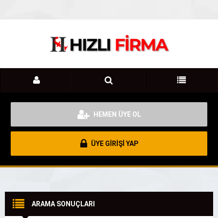
HEMEN ÜYE OL
ÜYE GİRİŞİ YAP
ARAMA SONUÇLARI