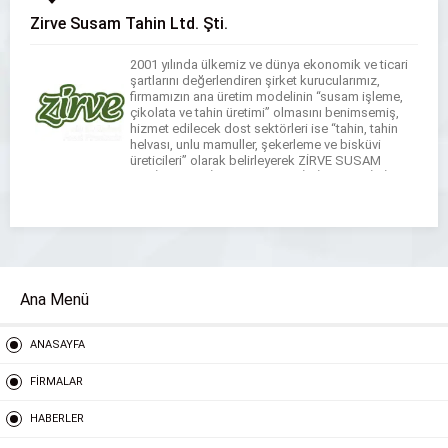
Zirve Susam Tahin Ltd. Şti.
2001 yılında ülkemiz ve dünya ekonomik ve ticari
şartlarını değerlendiren şirket kurucularımız,
ﬁrmamızın ana üretim modelinin “susam işleme,
çikolata ve tahin üretimi” olmasını benimsemiş,
hizmet edilecek dost sektörleri ise “tahin, tahin
helvası, unlu mamuller, şekerleme ve bisküvi
üreticileri” olarak belirleyerek ZİRVE SUSAM
TAHİN ATTARİYE GIDA SANAYİ TİCARET LİMİTED
ŞİRKETİNİ kurmuşlardır. Ülkemiz ekonomisine
çok önemli katkı […]
Ana Menü
ANASAYFA
FİRMALAR
HABERLER