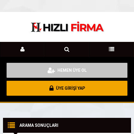
HEMEN ÜYE OL
ÜYE GİRİŞİ YAP
ARAMA SONUÇLARI