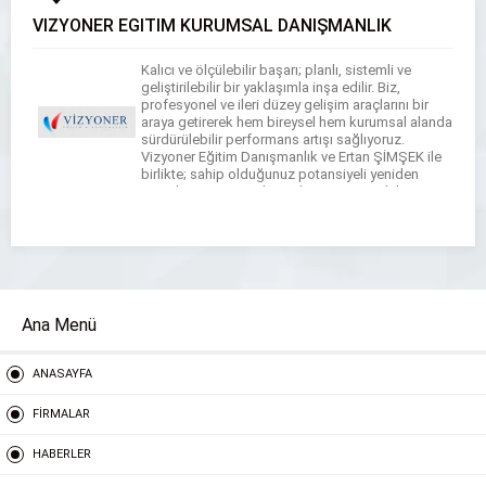
VİZYONER EĞİTİM KURUMSAL DANIŞMANLIK
Kalıcı ve ölçülebilir başarı; planlı, sistemli ve
geliştirilebilir bir yaklaşımla inşa edilir. Biz,
profesyonel ve ileri düzey gelişim araçlarını bir
araya getirerek hem bireysel hem kurumsal alanda
sürdürülebilir performans artışı sağlıyoruz.
Vizyoner Eğitim Danışmanlık ve Ertan ŞİMŞEK ile
birlikte; sahip olduğunuz potansiyeli yeniden
tanımlamanıza, güçlü yönlerinizi stratejik bir
avantaja dönüştürmenize ve size en uygun başarı
[…]
Ana Menü
ANASAYFA
FİRMALAR
HABERLER