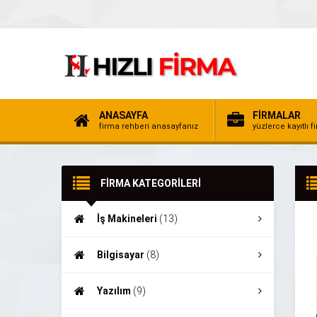
ANASAYFA
FİRMALAR
firma rehberi anasayfanız
yüzlerce kayıtlı f
FİRMA KATEGORİLERİ
İş Makineleri
(13)
Bilgisayar
(8)
Yazılım
(9)