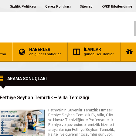
Gizlilik Politikası
Çerez Politikası
Sitemap
KVKK Bilgilendirme
HABERLER
İLANLAR
irma
en güncel haberler
güncel seri ilanlar
ARAMA SONUÇLARI
Fethiye Seyhan Temizlik – Villa Temizliği
Fethiye’nin Güvenilir Temizlik Firması:
Fethiye Seyhan Temizlik Ev, Villa, Ofis
ve Havuz Temizliğinde Profesyonellik
Fethiye ve çevresinde temizlik hizmeti
arayanlar için Fethiye Seyhan Temizlik,
kaliteli ve güvenilir çözümler sunuyor.