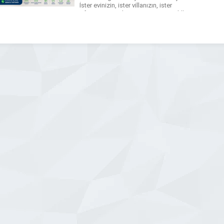
İster evinizin, ister villanızın, ister
ofisinizin veya havuzunuzun temizliği
olsun, modern ekipman ve deneyimli
kadromuzla hijyen standartlarını en üst
seviyeye taşıyoruz. Sunulan Temizlik
Hizmetlerimiz Villa Temizliği […]