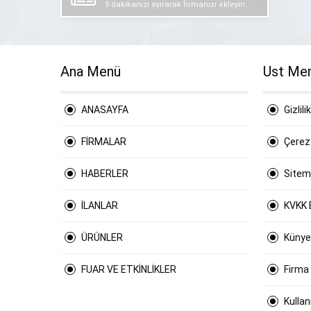
5 dakikanızı ayırarak firmanızı ekleyin..
Ana Menü
Ust Me
ANASAYFA
Gizlili
FİRMALAR
Çerez 
HABERLER
Site
İLANLAR
KVKK 
ÜRÜNLER
Künye
FUAR VE ETKİNLİKLER
Firma
Kulla