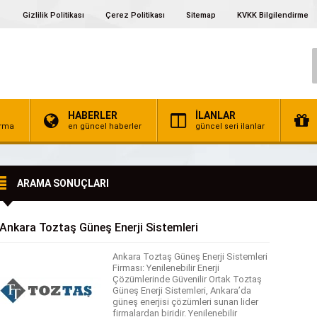
Gizlilik Politikası
Çerez Politikası
Sitemap
KVKK Bilgilendirme
HABERLER
İLANLAR
irma
en güncel haberler
güncel seri ilanlar
ARAMA SONUÇLARI
Ankara Toztaş Güneş Enerji Sistemleri
Ankara Toztaş Güneş Enerji Sistemleri
Firması: Yenilenebilir Enerji
Çözümlerinde Güvenilir Ortak Toztaş
Güneş Enerji Sistemleri, Ankara’da
güneş enerjisi çözümleri sunan lider
firmalardan biridir. Yenilenebilir