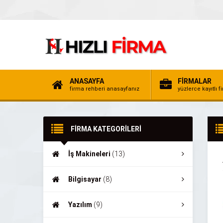
ANASAYFA
FİRMALAR
firma rehberi anasayfanız
yüzlerce kayıtlı f
FİRMA KATEGORİLERİ
İş Makineleri
(13)
Bilgisayar
(8)
Yazılım
(9)