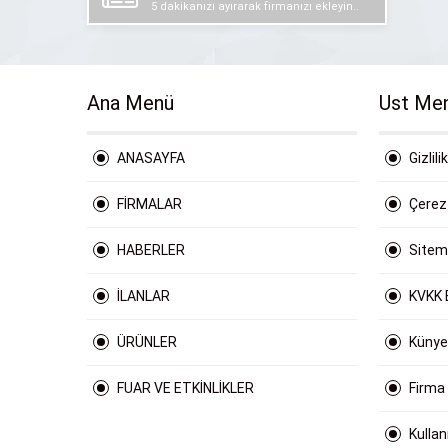
5 dakikanızı ayırarak firmanızı ekleyin..
Ana Menü
Ust Me
ANASAYFA
Gizlili
FİRMALAR
Çerez 
HABERLER
Site
İLANLAR
KVKK 
ÜRÜNLER
Künye
FUAR VE ETKİNLİKLER
Firma
Kulla