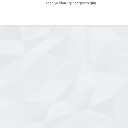
enerjiye olan ilgi her geçen gün
artarken, Toztaş Güneş Enerji, çevre
dostu enerji sistemleri ile hem ev
sahiplerine hem de işletmelere uzun
vadeli tasarruf sağlayan çözümler
sunmaktadır. Güneş enerjisinin
avantajlarından faydalanarak […]