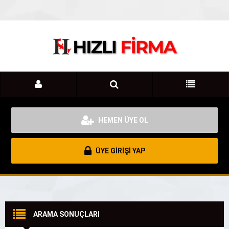
HEMEN ÜYE OL
ÜYE GİRİŞİ YAP
ARAMA SONUÇLARI