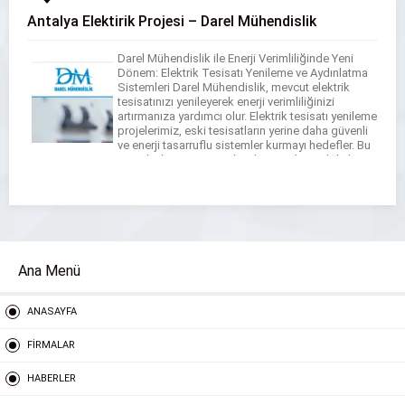
Antalya Elektirik Projesi – Darel Mühendislik
Darel Mühendislik ile Enerji Verimliliğinde Yeni
Dönem: Elektrik Tesisatı Yenileme ve Aydınlatma
Sistemleri Darel Mühendislik, mevcut elektrik
tesisatınızı yenileyerek enerji verimliliğinizi
artırmanıza yardımcı olur. Elektrik tesisatı yenileme
projelerimiz, eski tesisatların yerine daha güvenli
ve enerji tasarruflu sistemler kurmayı hedefler. Bu
sayede, hem enerji maliyetlerinizi düşürebilir hem
de olası güvenlik risklerini en aza indirebilirsiniz.
Antalya bölgesinde […]
Ana Menü
ANASAYFA
FİRMALAR
HABERLER