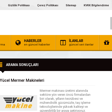
Gizlilik Politikası
Çerez Politikası
Sitemap
KVKK Bilgilendirme
HABERLER
İLANLAR
irma
en güncel haberler
güncel seri ilanlar
ARAMA SONUÇLARI
Yücel Mermer Makineleri
Mermer makinası üretimi alanında
sektöre yön veren öncü firmalardan
biri olarak, yılların tecrübesi ve
mühendislik gücümüzle, taş işleme
teknolojilerinde yüksek kaliteyi ve
güvenilirliği bir araya getiriyoruz.