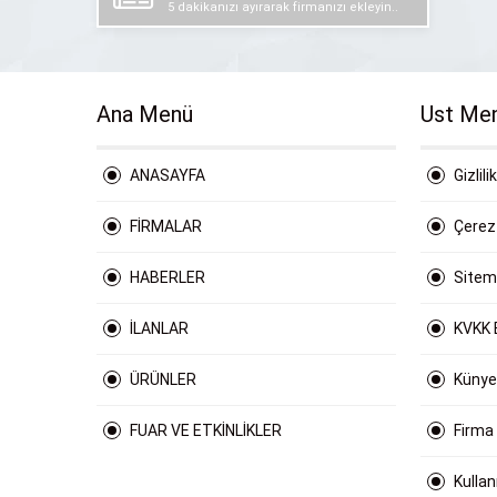
5 dakikanızı ayırarak firmanızı ekleyin..
Ana Menü
Ust Me
ANASAYFA
Gizlili
FİRMALAR
Çerez 
HABERLER
Site
İLANLAR
KVKK 
ÜRÜNLER
Künye
FUAR VE ETKİNLİKLER
Firma
Kulla