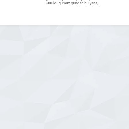
Kurulduğumuz günden bu yana,
mermer, granit ve diğer doğal taşların
işlenmesinde kullanılan makinaların
tasarımı, üretimi ve satış sonrası
hizmetleri konusunda uzmanlaşmış bir
ekip ile çalışıyoruz. Mermer makineleri
üretimi, sadece […]