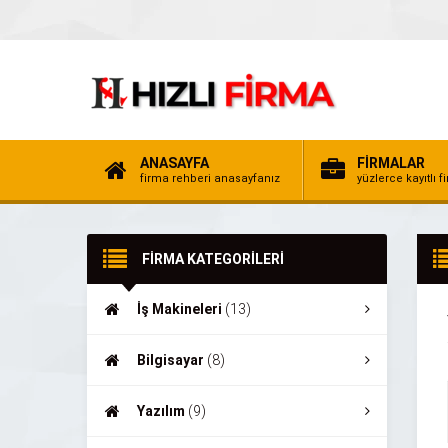
ANASAYFA
FİRMALAR
firma rehberi anasayfanız
yüzlerce kayıtlı f
FİRMA KATEGORİLERİ
İş Makineleri
(13)
Bilgisayar
(8)
Yazılım
(9)