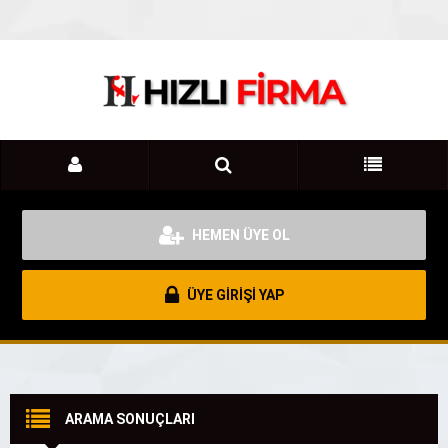
HEMEN ÜYE OL
ÜYE GİRİŞİ YAP
ARAMA SONUÇLARI