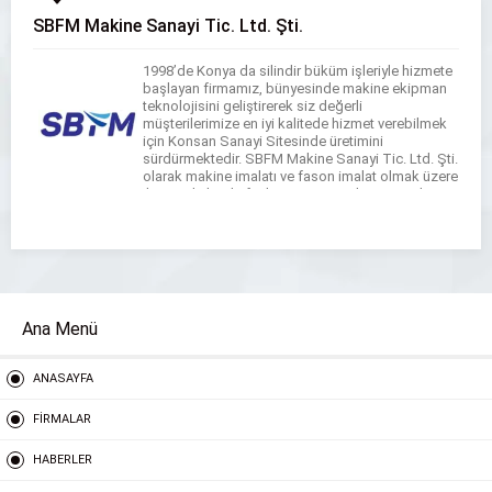
SBFM Makine Sanayi Tic. Ltd. Şti.
1998’de Konya da silindir büküm işleriyle hizmete
başlayan firmamız, bünyesinde makine ekipman
teknolojisini geliştirerek siz değerli
müşterilerimize en iyi kalitede hizmet verebilmek
için Konsan Sanayi Sitesinde üretimini
sürdürmektedir. SBFM Makine Sanayi Tic. Ltd. Şti.
olarak makine imalatı ve fason imalat olmak üzere
iki temel alanda faaliyet göstermekteyiz. Makine
imalat alanında; bombe sıvama makineleri,
bombe pres […]
Ana Menü
ANASAYFA
FİRMALAR
HABERLER