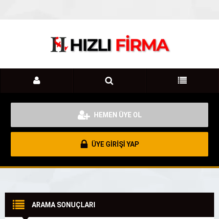
HEMEN ÜYE OL
ÜYE GİRİŞİ YAP
ARAMA SONUÇLARI