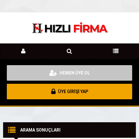
HEMEN ÜYE OL
ÜYE GİRİŞİ YAP
ARAMA SONUÇLARI