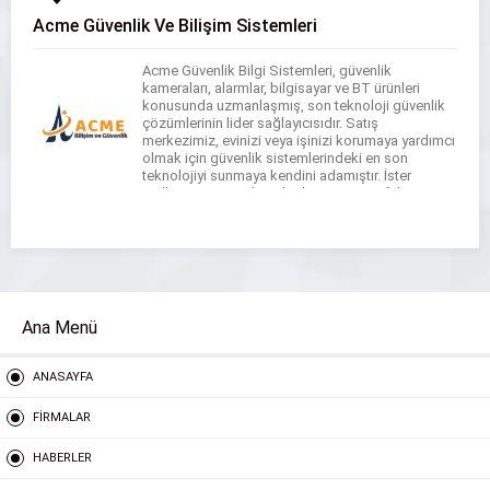
Acme Güvenlik Ve Bilişim Sistemleri
Acme Güvenlik Bilgi Sistemleri, güvenlik
kameraları, alarmlar, bilgisayar ve BT ürünleri
konusunda uzmanlaşmış, son teknoloji güvenlik
çözümlerinin lider sağlayıcısıdır. Satış
merkezimiz, evinizi veya işinizi korumaya yardımcı
olmak için güvenlik sistemlerindeki en son
teknolojiyi sunmaya kendini adamıştır. İster
mülkünüzü gözetlemek, davetsiz misafirleri
caydırmak, ister çalışanlarınıza göz kulak olmak
istiyor olun, ihtiyaçlarınızı karşılayacak ürünlerimiz
mevcuttur. Güvenlik kameralarımız, […]
Ana Menü
ANASAYFA
FİRMALAR
HABERLER