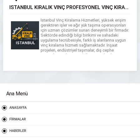
İSTANBUL KİRALIK VİNÇ PROFESYONEL VİNÇ KİRALAMA HİZMETLERİ
İstanbul Vinç Kiralama Hizmetleri, yüksek erişim
gerektiren işler ve ağır yük taşıma operasyonları
için uzman çözümler sunan deneyimli bir firmadır.
Sektörde edindiği bilgi birikimi ve sahadaki
uygulama tecrübesiyle, farklı iş alanlarına uygun
vinç kiralama hizmeti sağlamaktadır. İnşaat
projeleri, endüstriyel taşımalar, dış cephe
montajları, makine yer değiştirme işlemleri ve
daha birçok alanda profesyonel destek sunan
firmamız, […]
Ana Menü
ANASAYFA
FİRMALAR
HABERLER