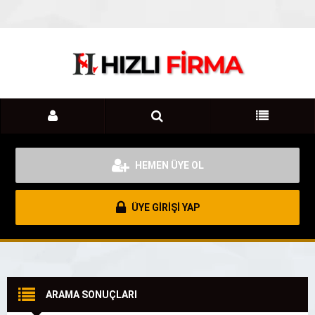
HEMEN ÜYE OL
ÜYE GİRİŞİ YAP
ARAMA SONUÇLARI