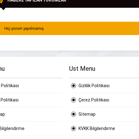
HABERE YAPILAN YORUMLAR
Hiç yorum yapılmamış.
nu
Ust Menu
k Politikası
Gizlilik Politikası
Politikası
Çerez Politikası
map
Sitemap
Bilgilendirme
KVKK Bilgilendirme