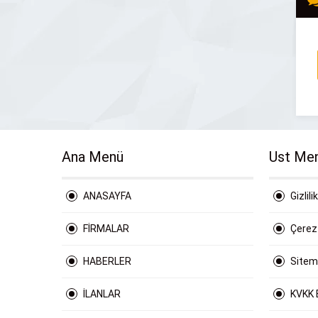
Ana Menü
Ust Me
ANASAYFA
Gizlili
FİRMALAR
Çerez 
HABERLER
Site
İLANLAR
KVKK 