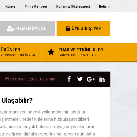
Künye
Firma Rehberi
Kullanıcı Sözleşmesi
İletişim
HEMEN ÜYE OL
ÜYE GİRİŞİ YAP
ÜRÜNLER
FUAR VE ETKİNLİKLER
binlerce firma ürünü
fuar ve etkinlik planları
Haziran 11, 2026 12:07 am
 Ulaşabilir?
kazanmanın en önemli yollarından biri görünür
şletmeler, hedef kitlelerine hızlı ulaşabildikleri
Kullanıcıların büyük bölümü ihtiyaç duydukları ürün
ştırdığı için dijital görünürlük her geçen gün daha