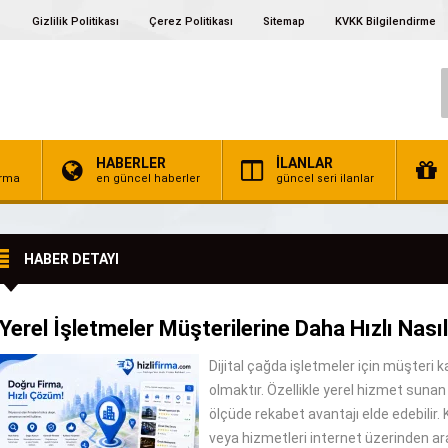
Gizlilik Politikası
Çerez Politikası
Sitemap
KVKK Bilgilendirme
HABERLER
İLANLAR
irma
en güncel haberler
güncel seri ilanlar
HABER DETAYI
Yerel İşletmeler Müşterilerine Daha Hızlı Nasıl
Dijital çağda işletmeler için müşteri 
olmaktır. Özellikle yerel hizmet sunan i
ölçüde rekabet avantajı elde edebilir. 
veya hizmetleri internet üzerinden ara