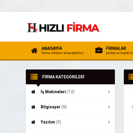
ANASAYFA
FİRMALAR
firma rehberi anasayfanız
yüzlerce kayıtlı f
FİRMA KATEGORİLERİ
İş Makineleri
(13)
Bilgisayar
(8)
Yazılım
(9)