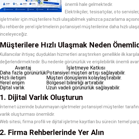
önemli hale gelmektedir.
Elektrikçiler, tesisatçılar, oto servisl
işletmeler için müşterilere hızlı ulaşabilmek yalnızca pazarlama açısında
Bu rehberde yerel işletmelerin potansiyel müşterilerine daha hızlı ulaş
inceleyeceğiz.
Müşterilere Hızlı Ulaşmak Neden Önemlid
Kullanıcılar ihtiyaç duydukları hizmetleri araştırırken genellikle ilk karşı
değerlendirmektedir. Bu nedenle görünürlük ve erişilebilirlik önemli avant
Avantaj
İşletmeye Katkısı
Daha fazla görünürlük
Potansiyel müşteri artışı sağlayabilir.
Hızlı iletişim
Müşteri dönüşlerini kolaylaştırabilir.
Yerel erişim
Bölgesel bilinirliği artırabilir.
Dijital varlık
Uzun vadeli görünürlük sağlayabilir.
1. Dijital Varlık Oluşturun
İnternet üzerinde bulunmayan işletmeler potansiyel müşteriler tarafında
varlık oluşturması önemlidir.
Web sitesi, firma profili ve dijital işletme kayıtları bu sürecin temel parça
2. Firma Rehberlerinde Yer Alın