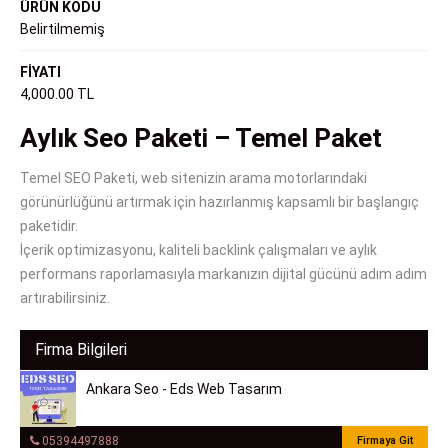
ÜRÜN KODU
Belirtilmemiş
FİYATI
4,000.00 TL
Aylık Seo Paketi – Temel Paket
Temel SEO Paketi, web sitenizin arama motorlarındaki
görünürlüğünü artırmak için hazırlanmış kapsamlı bir başlangıç
paketidir.
İçerik optimizasyonu, kaliteli backlink çalışmaları ve aylık
performans raporlamasıyla markanızın dijital gücünü adım adım
artırabilirsiniz.
Firma Bilgileri
Ankara Seo - Eds Web Tasarım
05394497888
Firmaya Git