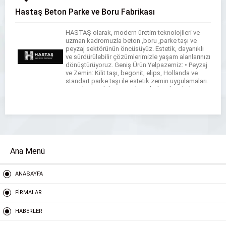
Hastaş Beton Parke ve Boru Fabrikası
HASTAŞ olarak, modern üretim teknolojileri ve
uzman kadromuzla beton ,boru ,parke taşı ve
peyzaj sektörünün öncüsüyüz. Estetik, dayanıklı
ve sürdürülebilir çözümlerimizle yaşam alanlarınızı
dönüştürüyoruz. Geniş Ürün Yelpazemiz: • Peyzaj
ve Zemin: Kilit taşı, begonit, elips, Hollanda ve
standart parke taşı ile estetik zemin uygulamaları.
• Bordür ve Oluk: Karayolu ve bahçe bordürleri,
beton yağmur olukları. […]
Ana Menü
ANASAYFA
FİRMALAR
HABERLER