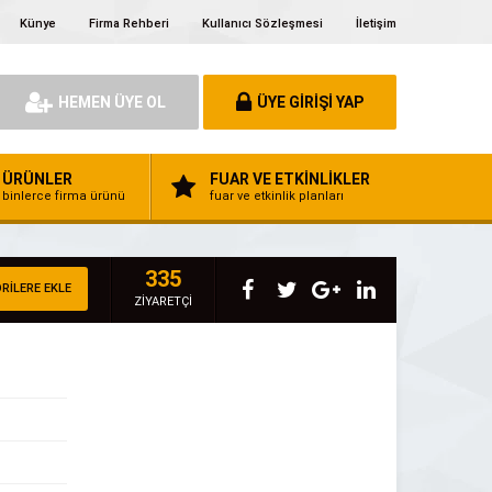
Künye
Firma Rehberi
Kullanıcı Sözleşmesi
İletişim
HEMEN ÜYE OL
ÜYE GİRİŞİ YAP
ÜRÜNLER
FUAR VE ETKİNLİKLER
binlerce firma ürünü
fuar ve etkinlik planları
335
RİLERE EKLE
ZİYARETÇİ