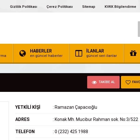
Gizlilik Politikası
Çerez Politikası
Sitemap
KVKK Bilgilendirme
HABERLER
İLANLAR
irma
en güncel haberler
güncel seri ilanlar
TAKİBE AL
FAVO
YETKİLİ KİŞİ
:
Ramazan Çapacıoğlu
ADRES
:
Konak Mh. Mucibur Rahman sok. No:3/522
TELEFON
:
0 (232) 425 1988