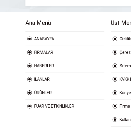
Ana Menü
Ust Me
ANASAYFA
Gizlili
FİRMALAR
Çerez 
HABERLER
Site
İLANLAR
KVKK 
ÜRÜNLER
Künye
FUAR VE ETKİNLİKLER
Firma
Kulla