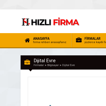
ANASAYFA
FİRMALAR
firma rehberi anasayfanız
yüzlerce kayıtlı f
Dijital Evre
Firmalar
Bilgisayar
Dijital Evre