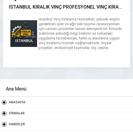
İSTANBUL KİRALIK VİNÇ PROFESYONEL VİNÇ KİRALAMA HİZMETLERİ
İstanbul Vinç Kiralama Hizmetleri, yüksek erişim
gerektiren işler ve ağır yük taşıma operasyonları
için uzman çözümler sunan deneyimli bir firmadır.
Sektörde edindiği bilgi birikimi ve sahadaki
uygulama tecrübesiyle, farklı iş alanlarına uygun
vinç kiralama hizmeti sağlamaktadır. İnşaat
projeleri, endüstriyel taşımalar, dış cephe
montajları, makine yer değiştirme işlemleri ve
daha birçok alanda profesyonel destek sunan
firmamız, […]
Ana Menü
ANASAYFA
FİRMALAR
HABERLER