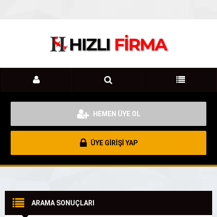
HEMEN ÜYE OL
ÜYE GİRİŞİ YAP
ARAMA SONUÇLARI