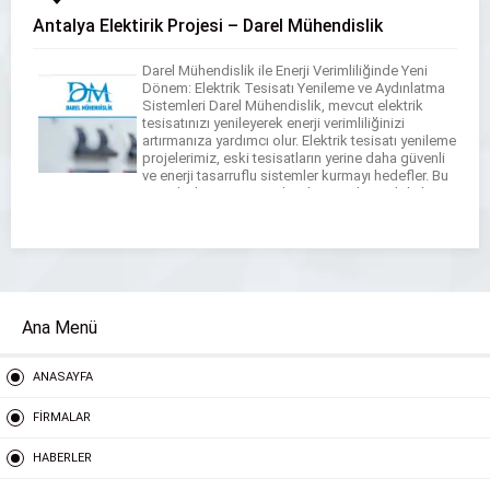
Antalya Elektirik Projesi – Darel Mühendislik
Darel Mühendislik ile Enerji Verimliliğinde Yeni
Dönem: Elektrik Tesisatı Yenileme ve Aydınlatma
Sistemleri Darel Mühendislik, mevcut elektrik
tesisatınızı yenileyerek enerji verimliliğinizi
artırmanıza yardımcı olur. Elektrik tesisatı yenileme
projelerimiz, eski tesisatların yerine daha güvenli
ve enerji tasarruflu sistemler kurmayı hedefler. Bu
sayede, hem enerji maliyetlerinizi düşürebilir hem
de olası güvenlik risklerini en aza indirebilirsiniz.
Antalya bölgesinde […]
Ana Menü
ANASAYFA
FİRMALAR
HABERLER