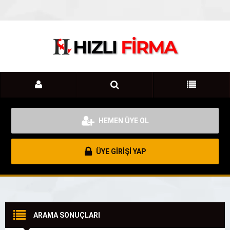
HEMEN ÜYE OL
ÜYE GİRİŞİ YAP
ARAMA SONUÇLARI