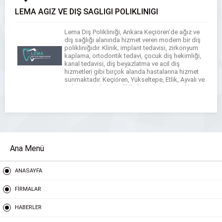
LEMA AĞIZ VE DİŞ SAĞLIĞI POLİKLİNİĞİ
Lema Diş Polikliniği, Ankara Keçiören’de ağız ve
diş sağlığı alanında hizmet veren modern bir diş
polikliniğidir. Klinik; implant tedavisi, zirkonyum
kaplama, ortodontik tedavi, çocuk diş hekimliği,
kanal tedavisi, diş beyazlatma ve acil diş
hizmetleri gibi birçok alanda hastalarına hizmet
sunmaktadır. Keçiören, Yükseltepe, Etlik, Ayvalı ve
Ankara geneli diş sağlığı ihtiyaçlarına yönelik
hizmet veren Lema Diş […]
Ana Menü
ANASAYFA
FİRMALAR
HABERLER