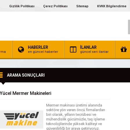
Gizlilik Politikası
Çerez Politikası
Sitemap
KVKK Bilgilendirme
HABERLER
İLANLAR
irma
en güncel haberler
güncel seri ilanlar
ARAMA SONUÇLARI
Yücel Mermer Makineleri
Mermer makinası üretimi alanında
sektöre yön veren öncü firmalardan
biri olarak, yılların tecrübesi ve
mühendislik gücümüzle, taş işleme
teknolojilerinde yüksek kaliteyi ve
güvenilirliği bir araya getiriyoruz.