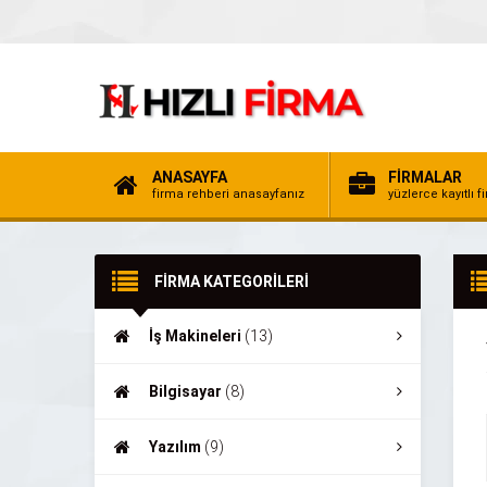
ANASAYFA
FİRMALAR
firma rehberi anasayfanız
yüzlerce kayıtlı f
FİRMA KATEGORİLERİ
İş Makineleri
(13)
Bilgisayar
(8)
Yazılım
(9)