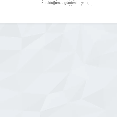
Kurulduğumuz günden bu yana,
mermer, granit ve diğer doğal taşların
işlenmesinde kullanılan makinaların
tasarımı, üretimi ve satış sonrası
hizmetleri konusunda uzmanlaşmış bir
ekip ile çalışıyoruz. Mermer makineleri
üretimi, sadece […]