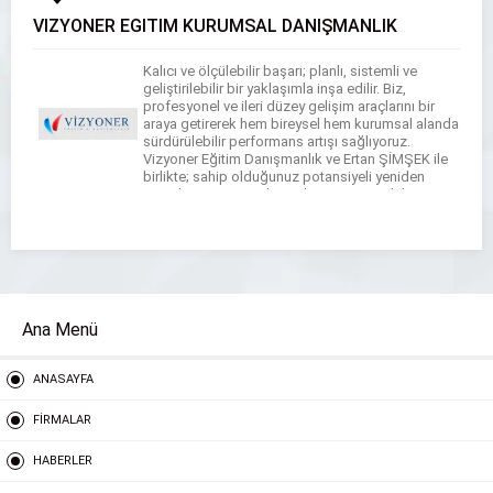
VİZYONER EĞİTİM KURUMSAL DANIŞMANLIK
Kalıcı ve ölçülebilir başarı; planlı, sistemli ve
geliştirilebilir bir yaklaşımla inşa edilir. Biz,
profesyonel ve ileri düzey gelişim araçlarını bir
araya getirerek hem bireysel hem kurumsal alanda
sürdürülebilir performans artışı sağlıyoruz.
Vizyoner Eğitim Danışmanlık ve Ertan ŞİMŞEK ile
birlikte; sahip olduğunuz potansiyeli yeniden
tanımlamanıza, güçlü yönlerinizi stratejik bir
avantaja dönüştürmenize ve size en uygun başarı
[…]
Ana Menü
ANASAYFA
FİRMALAR
HABERLER