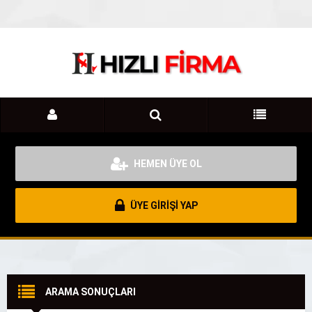
HEMEN ÜYE OL
ÜYE GİRİŞİ YAP
ARAMA SONUÇLARI