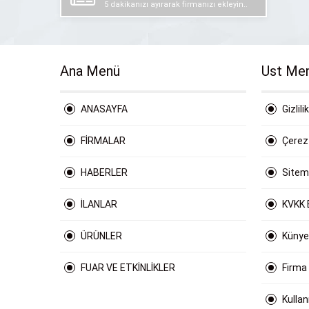
5 dakikanızı ayırarak firmanızı ekleyin..
Ana Menü
Ust Me
ANASAYFA
Gizlili
FİRMALAR
Çerez 
HABERLER
Site
İLANLAR
KVKK 
ÜRÜNLER
Künye
FUAR VE ETKİNLİKLER
Firma
Kulla