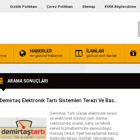
Gizlilik Politikası
Çerez Politikası
Sitemap
KVKK Bilgilendirme
HABERLER
İLANLAR
irma
en güncel haberler
güncel seri ilanlar
ARAMA SONUÇLARI
Demirtaş Elektronik Tartı Sistemleri Terazi Ve Baskül
Demirtaş Tartı olarak elektronik terazi
ve elektronik baskül ,tartı ,kantar
sektöründe; imalat, satış ve teknik
servis hizmetlerimizle yanınızdayız.
Hassas terazi, fiyat hesaplamalı terazi,
barkodlu terazi, mutfak, laboratuvar,