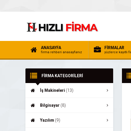
ANASAYFA
FİRMALAR
firma rehberi anasayfanız
yüzlerce kayıtlı f
FİRMA KATEGORİLERİ
İş Makineleri
(13)
Bilgisayar
(8)
Yazılım
(9)