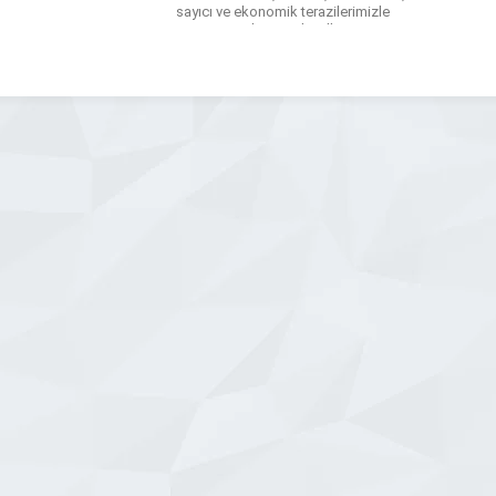
sayıcı ve ekonomik terazilerimizle
tartım süreçlerinizi dijitalleştiriyoruz.
Firma olarak sunduğumuz elektronik
baskül, tartı ,terazi ve endüstriyel
kantar çözümlerimizde dayanıklılığı ön
planda tutuyoruz. Ağır hizmet tipi
baskül, vinç ve […]