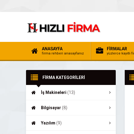
ANASAYFA
FİRMALAR
firma rehberi anasayfanız
yüzlerce kayıtlı f
FİRMA KATEGORİLERİ
İş Makineleri
(13)
Bilgisayar
(8)
Yazılım
(9)