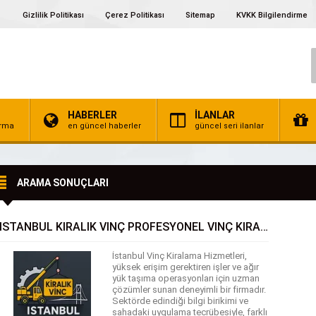
Gizlilik Politikası
Çerez Politikası
Sitemap
KVKK Bilgilendirme
HABERLER
İLANLAR
irma
en güncel haberler
güncel seri ilanlar
ARAMA SONUÇLARI
İSTANBUL KİRALIK VİNÇ PROFESYONEL VİNÇ KİRALAMA HİZMETLERİ
İstanbul Vinç Kiralama Hizmetleri,
yüksek erişim gerektiren işler ve ağır
yük taşıma operasyonları için uzman
çözümler sunan deneyimli bir firmadır.
Sektörde edindiği bilgi birikimi ve
sahadaki uygulama tecrübesiyle, farklı