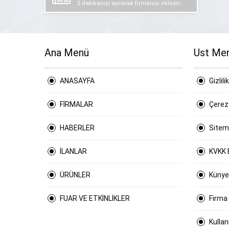
5 dakikanızı ayırarak firmanızı ekleyin..
Ana Menü
Ust Me
ANASAYFA
Gizlili
FİRMALAR
Çerez 
HABERLER
Site
İLANLAR
KVKK 
ÜRÜNLER
Künye
FUAR VE ETKİNLİKLER
Firma
Kulla