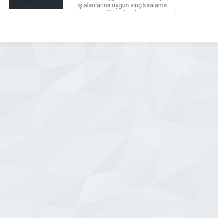
iş alanlarına uygun vinç kiralama
hizmeti sağlamaktadır. İnşaat projeleri,
endüstriyel taşımalar, dış cephe
montajları, makine yer değiştirme
işlemleri ve daha birçok alanda
profesyonel destek sunan firmamız,
[…]