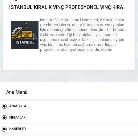
İSTANBUL KİRALIK VİNÇ PROFESYONEL VİNÇ KİRALAMA HİZMETLERİ
İstanbul Vinç Kiralama Hizmetleri, yüksek erişim
gerektiren işler ve ağır yük taşıma operasyonları
için uzman çözümler sunan deneyimli bir firmadır.
Sektörde edindiği bilgi birikimi ve sahadaki
uygulama tecrübesiyle, farklı iş alanlarına uygun
vinç kiralama hizmeti sağlamaktadır. İnşaat
projeleri, endüstriyel taşımalar, dış cephe
montajları, makine yer değiştirme işlemleri ve
daha birçok alanda profesyonel destek sunan
firmamız, […]
Ana Menü
ANASAYFA
FİRMALAR
HABERLER