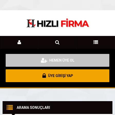
HEMEN ÜYE OL
ÜYE GİRİŞİ YAP
ARAMA SONUÇLARI