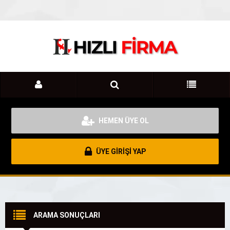
HEMEN ÜYE OL
ÜYE GİRİŞİ YAP
ARAMA SONUÇLARI