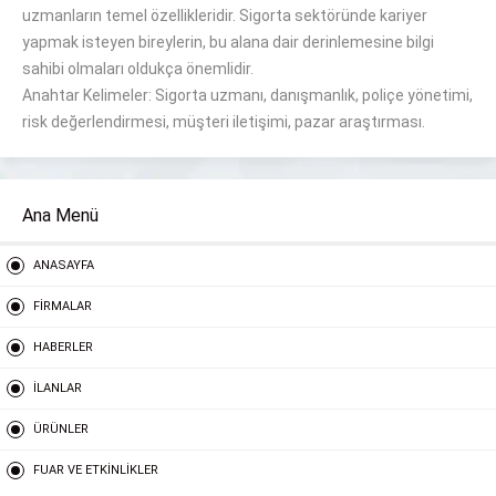
uzmanların temel
özellikleridir
.
Sigorta sektöründe
kariyer
yapmak isteyen bireylerin,
bu alana dair
derinlemesine bilgi
sahibi olmaları
oldukça
önemlidir.
Anahtar Kelimeler:
Sigorta
uzmanı, danışmanlık, poliçe yönetimi,
risk değerlendirmesi, müşteri iletişimi, pazar araştırması
.
Ana Menü
ANASAYFA
FİRMALAR
HABERLER
İLANLAR
ÜRÜNLER
FUAR VE ETKİNLİKLER