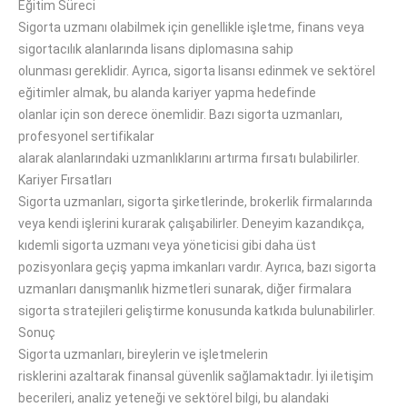
Eğitim Süreci
Sigorta uzmanı olabilmek için genellikle işletme, finans veya
sigortacılık alanlarında lisans diplomasına sahip
olunması
gereklidir
.
Ayrıca, sigorta
lisansı edinmek
ve sektörel
eğitimler almak, bu alanda kariyer
yapma hedefinde
olanlar
için
son derece
önemlidir.
Bazı sigorta uzmanları,
profesyonel sertifikalar
alarak
alanlarındaki
uzmanlıklarını
artırma fırsatı bulabilirler
.
Kariyer Fırsatları
Sigorta uzmanları, sigorta şirketlerinde, brokerlik firmalarında
veya kendi işlerini kurarak çalışabilirler.
Deneyim kazandıkça,
kıdemli sigorta uzmanı veya yöneticisi gibi daha üst
pozisyonlara geçiş yapma
imkanları vardır
.
Ayrıca, bazı sigorta
uzmanları danışmanlık hizmetleri sunarak, diğer firmalara
sigorta stratejileri geliştirme konusunda
katkıda bulunabilirler
.
Sonuç
Sigorta uzmanları, bireylerin ve işletmelerin
risklerini
azaltarak
finansal güvenlik sağlamaktadır.
İyi iletişim
becerileri, analiz yeteneği ve sektörel bilgi, bu alandaki