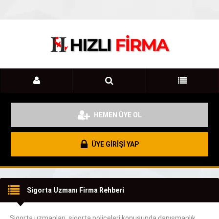
HEMEN ÜYE OL
ÜYE GİRİŞİ YAP
Sigorta Uzmanı Firma Rehberi
Sigorta uzmanları, sigorta poliçeleri
konusunda
danışmanlık