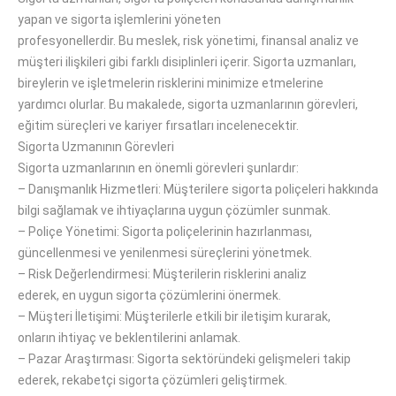
yapan ve sigorta işlemlerini yöneten
profesyonellerdir.
Bu
meslek
, risk yönetimi, finansal analiz ve
müşteri ilişkileri gibi
farklı
disiplinleri
içerir
.
Sigorta uzmanları,
bireylerin ve işletmelerin risklerini minimize etmelerine
yardımcı
olurlar
.
Bu makalede, sigorta uzmanlarının görevleri,
eğitim süreçleri ve kariyer fırsatları
incelenecektir
.
Sigorta Uzmanının Görevleri
Sigorta uzmanlarının
en önemli
görevleri şunlardır:
–
Danışmanlık Hizmetleri: Müşterilere sigorta poliçeleri hakkında
bilgi
sağlamak
ve ihtiyaçlarına uygun çözümler sunmak.
–
Poliçe Yönetimi: Sigorta poliçelerinin hazırlanması,
güncellenmesi ve yenilenmesi süreçlerini yönetmek.
–
Risk Değerlendirmesi: Müşterilerin risklerini analiz
ederek,
en
uygun sigorta
çözümlerini
önermek.
–
Müşteri İletişimi: Müşterilerle etkili
bir
iletişim kurarak,
onların
ihtiyaç
ve beklentilerini anlamak.
–
Pazar Araştırması: Sigorta sektöründeki gelişmeleri takip
ederek, rekabetçi sigorta çözümleri geliştirmek.